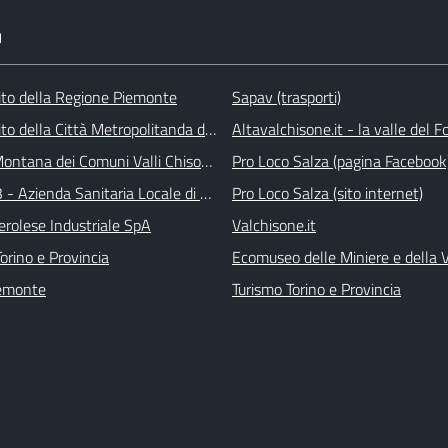
I
 sito della Regione Piemonte
Sapav (trasporti)
 sito della Città Metropolitanda di Torino
Altavalchisone.it - la valle del F
ontana dei Comuni Valli Chisone e Germanasca
Pro Loco Salza (pagina Facebook
 - Azienda Sanitaria Locale di Collegno e Pinerolo
Pro Loco Salza (sito internet)
erolese Industriale SpA
Valchisone.it
orino e Provincia
Ecomuseo delle Miniere e della
emonte
Turismo Torino e Provincia