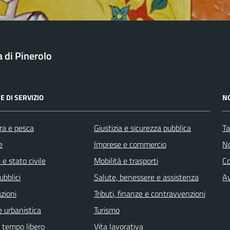
a di Pinerolo
E DI SERVIZIO
N
ra e pesca
Giustizia e sicurezza pubblica
Ta
e
Imprese e commercio
No
e stato civile
Mobilità e trasporti
C
ubblici
Salute, benessere e assistenza
Av
zioni
Tributi, finanze e contravvenzioni
 urbanistica
Turismo
e tempo libero
Vita lavorativa