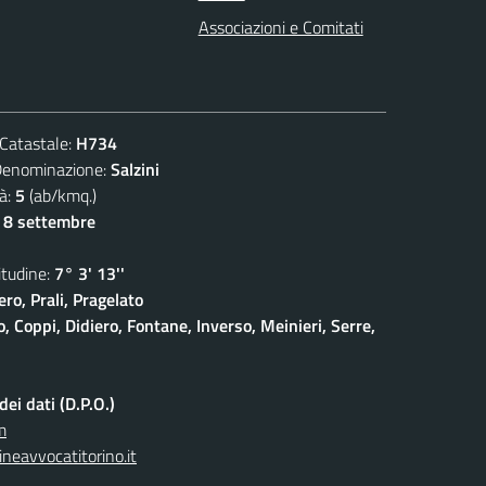
Associazioni e Comitati
atastale:
H734
ominazione:
Salzini
à:
5
(ab/kmq.)
- 8 settembre
udine:
7° 3' 13''
ro, Prali, Pragelato
 Coppi, Didiero, Fontane, Inverso, Meinieri, Serre,
ei dati (D.P.O.)
m
neavvocatitorino.it