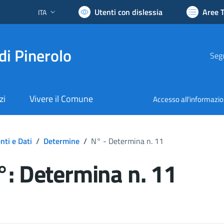
Utenti con dislessia
Aree 
ITA
Lingua attiva:
di Pinerolo
Segu
zi
Vivere il Comune
Accesso all'informazi
ti e Dati
/
Determine
/
N° - Determina n. 11
: Determina n. 11
ocumento