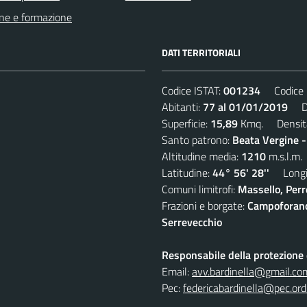
ne e formazione
DATI TERRITORIALI
Codice ISTAT:
001234
Codice C
Abitanti:
77 al 01/01/2019
Den
Superficie:
15,89
Kmq. Densit
Santo patrono:
Beata Vergine 
Altitudine media:
1210
m.s.l.m.
Latitudine:
44° 56' 28''
Longit
Comuni limitrofi:
Massello, Perre
Frazioni e borgate:
Campoforano,
Serrevecchio
Responsabile della protezione d
Email:
avv.bardinella@gmail.co
Pec:
federicabardinella@pec.ordi