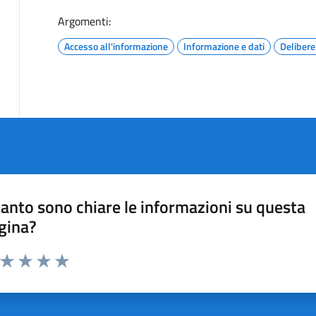
Argomenti:
Accesso all'informazione
Informazione e dati
Delibere
anto sono chiare le informazioni su questa
gina?
a da 1 a 5 stelle la pagina
ta 1 stelle su 5
Valuta 2 stelle su 5
Valuta 3 stelle su 5
Valuta 4 stelle su 5
Valuta 5 stelle su 5