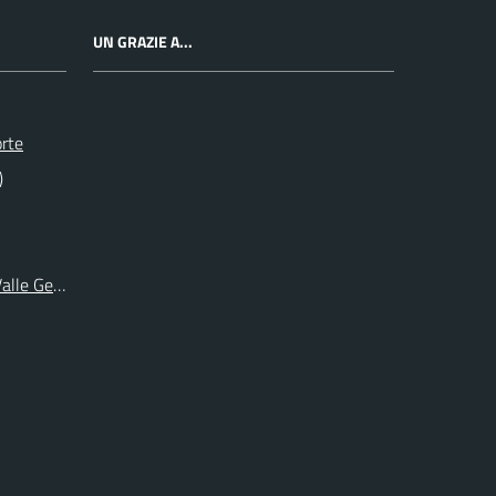
UN GRAZIE A...
orte
)
 Valle Germanasca