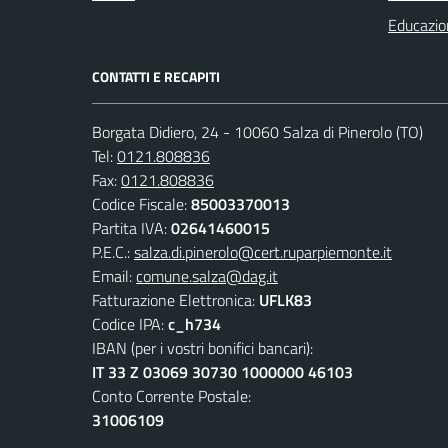
Educazio
CONTATTI E RECAPITI
Borgata Didiero, 24 - 10060 Salza di Pinerolo (TO)
Tel:
0121.808836
Fax:
0121.808836
Codice Fiscale:
85003370013
Partita IVA:
02641460015
P.E.C.:
salza.di.pinerolo@cert.ruparpiemonte.it
Email:
comune.salza@dag.it
Fatturazione Elettronica:
UFLK83
Codice IPA:
c_h734
IBAN (per i vostri bonifici bancari):
IT 33 Z 03069 30730 1000000 46103
Conto Corrente Postale:
31006109