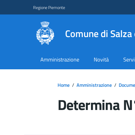
Regione Piemonte
Comune di Salza 
Amministrazione
Novità
Servi
Home
/
Amministrazione
/
Documen
Determina N°
Dettagli del d