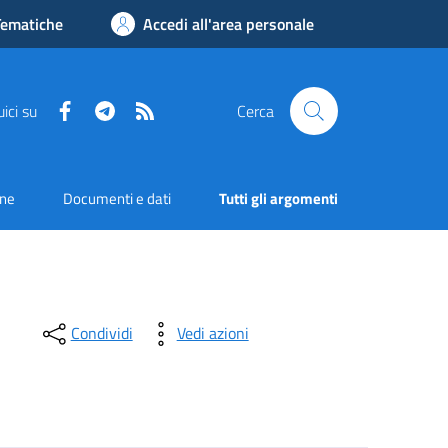
Tematiche
Accedi all'area personale
Facebook
Telegram
RSS
ici su
Cerca
one
Documenti e dati
Tutti gli argomenti
Condividi
Vedi azioni