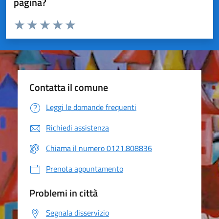
pagina?
Valuta da 1 a 5 stelle la pagina
Valuta 1 stelle su 5
Valuta 2 stelle su 5
Valuta 3 stelle su 5
Valuta 4 stelle su 5
Valuta 5 stelle su 5
Contatta il comune
Leggi le domande frequenti
Richiedi assistenza
Chiama il numero 0121.808836
Prenota appuntamento
Problemi in città
Segnala disservizio