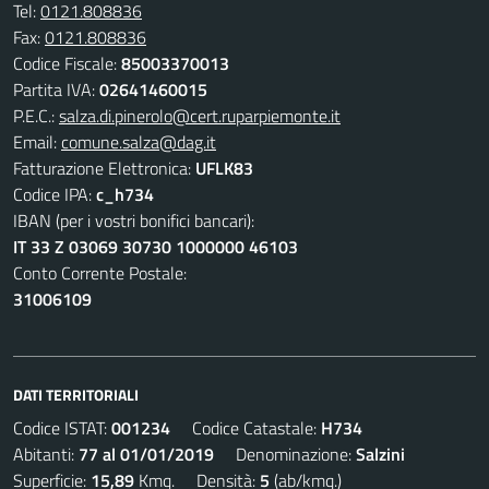
Tel:
0121.808836
Fax:
0121.808836
Codice Fiscale:
85003370013
Partita IVA:
02641460015
P.E.C.:
salza.di.pinerolo@cert.ruparpiemonte.it
Email:
comune.salza@dag.it
Fatturazione Elettronica:
UFLK83
Codice IPA:
c_h734
IBAN (per i vostri bonifici bancari):
IT 33 Z 03069 30730 1000000 46103
Conto Corrente Postale:
31006109
DATI TERRITORIALI
Codice ISTAT:
001234
Codice Catastale:
H734
Abitanti:
77 al 01/01/2019
Denominazione:
Salzini
Superficie:
15,89
Kmq. Densità:
5
(ab/kmq.)