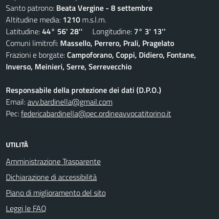
Santo patrono:
Beata Vergine - 8 settembre
Altitudine media:
1210
m.s.l.m.
Latitudine:
44° 56' 28''
Longitudine:
7° 3' 13''
Comuni limitrofi:
Massello, Perrero, Prali, Pragelato
Frazioni e borgate:
Campoforano, Coppi, Didiero, Fontane,
Inverso, Meinieri, Serre, Serrevecchio
Responsabile della protezione dei dati (D.P.O.)
Email:
avv.bardinella@gmail.com
Pec:
federicabardinella@pec.ordineavvocatitorino.it
UTILITÀ
Amministrazione Trasparente
Dichiarazione di accessibilità
Piano di miglioramento del sito
Leggi le FAQ