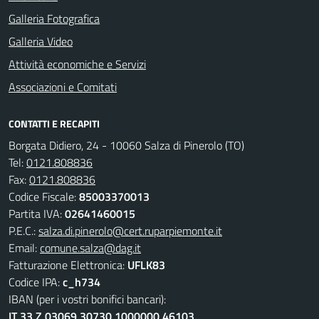
Galleria Fotografica
Galleria Video
Attività economiche e Servizi
Associazioni e Comitati
CONTATTI E RECAPITI
Borgata Didiero, 24 - 10060 Salza di Pinerolo (TO)
Tel:
0121.808836
Fax:
0121.808836
Codice Fiscale:
85003370013
Partita IVA:
02641460015
P.E.C.:
salza.di.pinerolo@cert.ruparpiemonte.it
Email:
comune.salza@dag.it
Fatturazione Elettronica:
UFLK83
Codice IPA:
c_h734
IBAN (per i vostri bonifici bancari):
IT 33 Z 03069 30730 1000000 46103