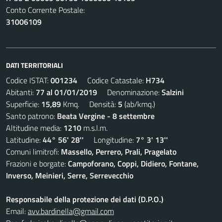
Conto Corrente Postale:
31006109
DATI TERRITORIALI
Codice ISTAT:
001234
Codice Catastale:
H734
Abitanti:
77 al 01/01/2019
Denominazione:
Salzini
Superficie:
15,89
Kmq. Densità:
5
(ab/kmq.)
Santo patrono:
Beata Vergine - 8 settembre
Altitudine media:
1210
m.s.l.m.
Latitudine:
44° 56' 28''
Longitudine:
7° 3' 13''
Comuni limitrofi:
Massello, Perrero, Prali, Pragelato
Frazioni e borgate:
Campoforano, Coppi, Didiero, Fontane,
Inverso, Meinieri, Serre, Serrevecchio
Responsabile della protezione dei dati (D.P.O.)
Email:
avv.bardinella@gmail.com