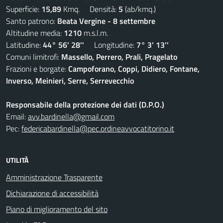
Superficie:
15,89
Kmq. Densità:
5
(ab/kmq.)
Santo patrono:
Beata Vergine - 8 settembre
Altitudine media:
1210
m.s.l.m.
Latitudine:
44° 56' 28''
Longitudine:
7° 3' 13''
Comuni limitrofi:
Massello, Perrero, Prali, Pragelato
Frazioni e borgate:
Campoforano, Coppi, Didiero, Fontane,
Inverso, Meinieri, Serre, Serrevecchio
Responsabile della protezione dei dati (D.P.O.)
Email:
avv.bardinella@gmail.com
Pec:
federicabardinella@pec.ordineavvocatitorino.it
UTILITÀ
Amministrazione Trasparente
Dichiarazione di accessibilità
Piano di miglioramento del sito