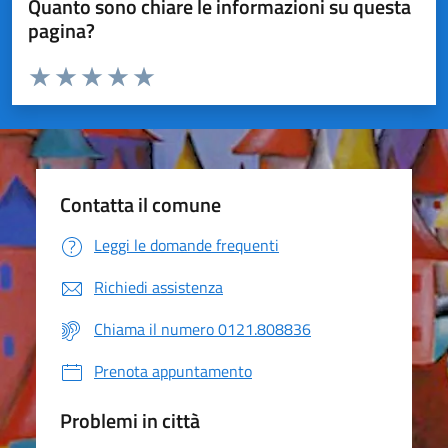
Quanto sono chiare le informazioni su questa
pagina?
Valuta da 1 a 5 stelle la pagina
Valuta 1 stelle su 5
Valuta 2 stelle su 5
Valuta 3 stelle su 5
Valuta 4 stelle su 5
Valuta 5 stelle su 5
Contatta il comune
Leggi le domande frequenti
Richiedi assistenza
Chiama il numero 0121.808836
Prenota appuntamento
Problemi in città