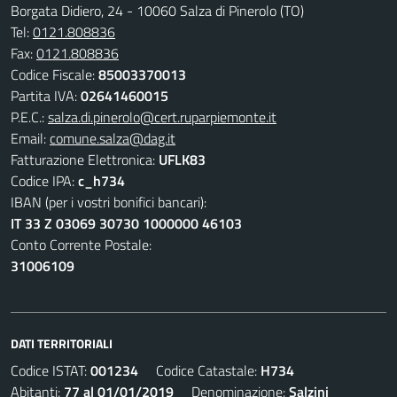
Borgata Didiero, 24 - 10060 Salza di Pinerolo (TO)
Tel:
0121.808836
Fax:
0121.808836
Codice Fiscale:
85003370013
Partita IVA:
02641460015
P.E.C.:
salza.di.pinerolo@cert.ruparpiemonte.it
Email:
comune.salza@dag.it
Fatturazione Elettronica:
UFLK83
Codice IPA:
c_h734
IBAN (per i vostri bonifici bancari):
IT 33 Z 03069 30730 1000000 46103
Conto Corrente Postale:
31006109
DATI TERRITORIALI
Codice ISTAT:
001234
Codice Catastale:
H734
Abitanti:
77 al 01/01/2019
Denominazione:
Salzini