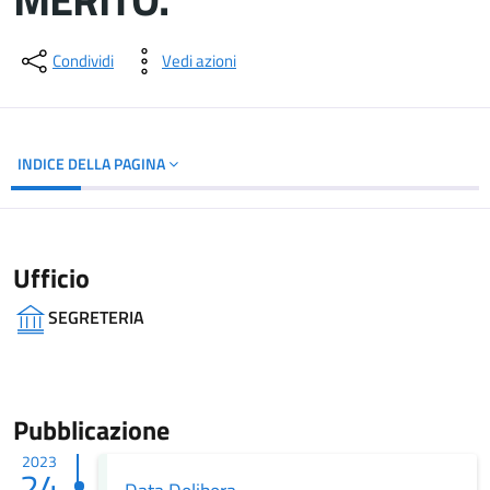
Dettagli del documento
Condividi
Vedi azioni
INDICE DELLA PAGINA
Ufficio
SEGRETERIA
Pubblicazione
2023
24