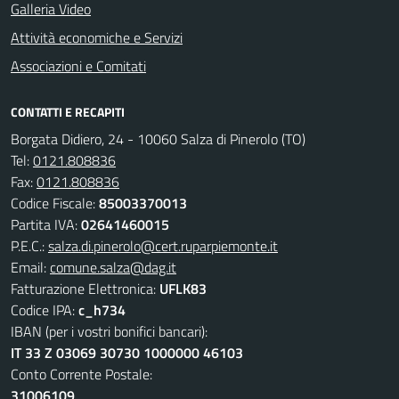
Galleria Video
Attività economiche e Servizi
Associazioni e Comitati
CONTATTI E RECAPITI
Borgata Didiero, 24 - 10060 Salza di Pinerolo (TO)
Tel:
0121.808836
Fax:
0121.808836
Codice Fiscale:
85003370013
Partita IVA:
02641460015
P.E.C.:
salza.di.pinerolo@cert.ruparpiemonte.it
Email:
comune.salza@dag.it
Fatturazione Elettronica:
UFLK83
Codice IPA:
c_h734
IBAN (per i vostri bonifici bancari):
IT 33 Z 03069 30730 1000000 46103
Conto Corrente Postale:
31006109