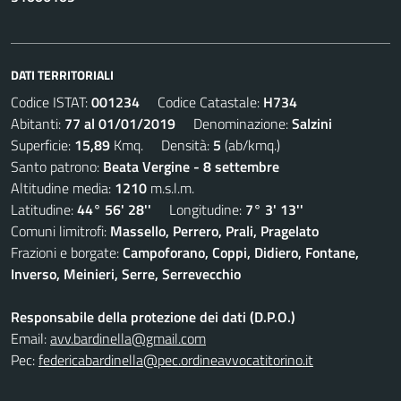
DATI TERRITORIALI
Codice ISTAT:
001234
Codice Catastale:
H734
Abitanti:
77 al 01/01/2019
Denominazione:
Salzini
Superficie:
15,89
Kmq. Densità:
5
(ab/kmq.)
Santo patrono:
Beata Vergine - 8 settembre
Altitudine media:
1210
m.s.l.m.
Latitudine:
44° 56' 28''
Longitudine:
7° 3' 13''
Comuni limitrofi:
Massello, Perrero, Prali, Pragelato
Frazioni e borgate:
Campoforano, Coppi, Didiero, Fontane,
Inverso, Meinieri, Serre, Serrevecchio
Responsabile della protezione dei dati (D.P.O.)
Email:
avv.bardinella@gmail.com
Pec:
federicabardinella@pec.ordineavvocatitorino.it