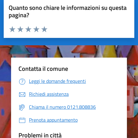
Quanto sono chiare le informazioni su questa
pagina?
Valuta da 1 a 5 stelle la pagina
Valuta 1 stelle su 5
Valuta 2 stelle su 5
Valuta 3 stelle su 5
Valuta 4 stelle su 5
Valuta 5 stelle su 5
Contatta il comune
Leggi le domande frequenti
Richiedi assistenza
Chiama il numero 0121.808836
Prenota appuntamento
Problemi in città