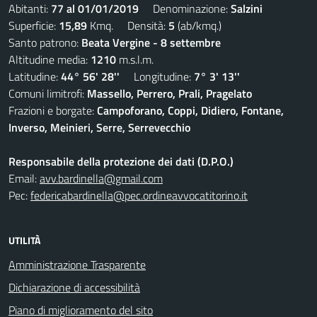
Abitanti:
77 al 01/01/2019
Denominazione:
Salzini
Superficie:
15,89
Kmq. Densità:
5
(ab/kmq.)
Santo patrono:
Beata Vergine - 8 settembre
Altitudine media:
1210
m.s.l.m.
Latitudine:
44° 56' 28''
Longitudine:
7° 3' 13''
Comuni limitrofi:
Massello, Perrero, Prali, Pragelato
Frazioni e borgate:
Campoforano, Coppi, Didiero, Fontane,
Inverso, Meinieri, Serre, Serrevecchio
Responsabile della protezione dei dati (D.P.O.)
Email:
avv.bardinella@gmail.com
Pec:
federicabardinella@pec.ordineavvocatitorino.it
UTILITÀ
Amministrazione Trasparente
Dichiarazione di accessibilità
Piano di miglioramento del sito