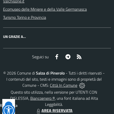
Valchisone.it
Ecomuseo delle Miniere e della Valle Germanasca
Turismo Torino e Provincia
UN GRAZIE A...
Facebook
Telegram
RSS
Seguici su
©
2026
Comune di
Salza di Pinerolo
- Tutti i diritti riservati -
I contenuti del sito, testi e immagini sono di proprietà del
Comune - CMS:
Città In Comune
Questo sito utilizza, nella versione per UTENTI CON
DISLESSIA,
Biancoenero ®
, una font italiana ad Alta
Leggibilità.
Reimposta
AREA RISERVATA
tutto