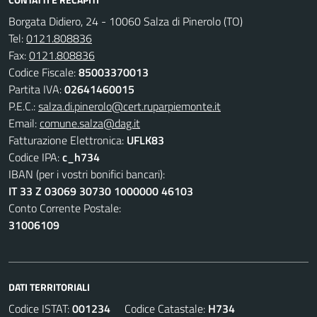
Borgata Didiero, 24 - 10060 Salza di Pinerolo (TO)
Tel:
0121.808836
Fax:
0121.808836
Codice Fiscale:
85003370013
Partita IVA:
02641460015
P.E.C.:
salza.di.pinerolo@cert.ruparpiemonte.it
Email:
comune.salza@dag.it
Fatturazione Elettronica:
UFLK83
Codice IPA:
c_h734
IBAN (per i vostri bonifici bancari):
IT 33 Z 03069 30730 1000000 46103
Conto Corrente Postale:
31006109
DATI TERRITORIALI
Codice ISTAT:
001234
Codice Catastale:
H734