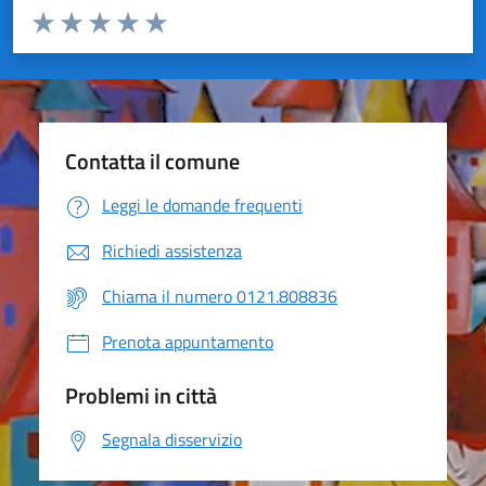
Valuta da 1 a 5 stelle la pagina
Valuta 1 stelle su 5
Valuta 2 stelle su 5
Valuta 3 stelle su 5
Valuta 4 stelle su 5
Valuta 5 stelle su 5
Contatta il comune
Leggi le domande frequenti
Richiedi assistenza
Chiama il numero 0121.808836
Prenota appuntamento
Problemi in città
Segnala disservizio