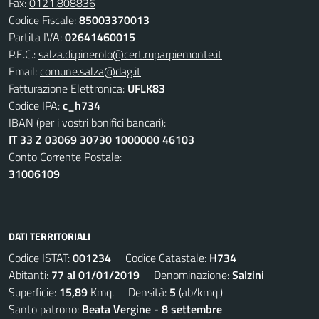
Fax:
0121.808836
Codice Fiscale:
85003370013
Partita IVA:
02641460015
P.E.C.:
salza.di.pinerolo@cert.ruparpiemonte.it
Email:
comune.salza@dag.it
Fatturazione Elettronica:
UFLK83
Codice IPA:
c_h734
IBAN (per i vostri bonifici bancari):
IT 33 Z 03069 30730 1000000 46103
Conto Corrente Postale:
31006109
DATI TERRITORIALI
Codice ISTAT:
001234
Codice Catastale:
H734
Abitanti:
77 al 01/01/2019
Denominazione:
Salzini
Superficie:
15,89
Kmq. Densità:
5
(ab/kmq.)
Santo patrono:
Beata Vergine - 8 settembre