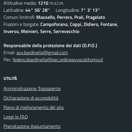
Altitudine media:
1210
m.s.l.m.
Latitudine:
44° 56' 28''
Longitudine:
7° 3' 13''
Comuni limitrofi:
Massello, Perrero, Prali, Pragelato
Frazioni e borgate:
Campoforano, Coppi, Didiero, Fontane,
Inverso, Meinieri, Serre, Serrevecchio
Responsabile della protezione dei dati (D.P.O.)
Email:
avv.bardinella@gmail.com
Pec:
federicabardinella@pec.ordineavvocatitorino.it
UTILITÀ
Amministrazione Trasparente
Dichiarazione di accessibilità
Piano di miglioramento del sito
Leggi le FAQ
Prenotazione Appuntamento