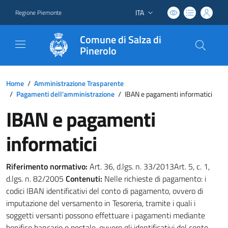
ITA
Regione Piemonte
Lingua attiva:
Comune di Salza di
Pinerolo
Home
/
Amministrazione Trasparente
/
Pagamenti dell'amministrazione
/
IBAN e pagamenti informatici
IBAN e pagamenti
informatici
Riferimento normativo:
Art. 36, d.lgs. n. 33/2013Art. 5, c. 1,
d.lgs. n. 82/2005
Contenuti:
Nelle richieste di pagamento: i
codici IBAN identificativi del conto di pagamento, ovvero di
imputazione del versamento in Tesoreria, tramite i quali i
soggetti versanti possono effettuare i pagamenti mediante
bonifico bancario o postale, ovvero gli identificativi del conto