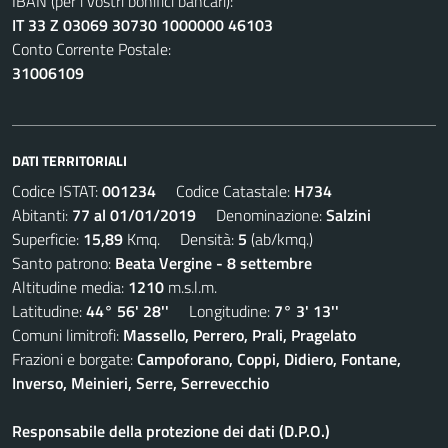
IBAN (per i vostri bonifici bancari):
IT 33 Z 03069 30730 1000000 46103
Conto Corrente Postale:
31006109
DATI TERRITORIALI
Codice ISTAT:
001234
Codice Catastale:
H734
Abitanti:
77 al 01/01/2019
Denominazione:
Salzini
Superficie:
15,89
Kmq. Densità:
5
(ab/kmq.)
Santo patrono:
Beata Vergine - 8 settembre
Altitudine media:
1210
m.s.l.m.
Latitudine:
44° 56' 28''
Longitudine:
7° 3' 13''
Comuni limitrofi:
Massello, Perrero, Prali, Pragelato
Frazioni e borgate:
Campoforano, Coppi, Didiero, Fontane,
Inverso, Meinieri, Serre, Serrevecchio
Responsabile della protezione dei dati (D.P.O.)