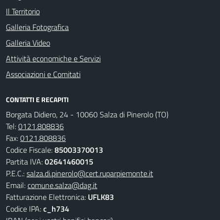
Il Territorio
Galleria Fotografica
Galleria Video
Attività economiche e Servizi
Associazioni e Comitati
CONTATTI E RECAPITI
Borgata Didiero, 24 - 10060 Salza di Pinerolo (TO)
Tel:
0121.808836
Fax:
0121.808836
Codice Fiscale:
85003370013
Partita IVA:
02641460015
P.E.C.:
salza.di.pinerolo@cert.ruparpiemonte.it
Email:
comune.salza@dag.it
Fatturazione Elettronica:
UFLK83
Codice IPA:
c_h734