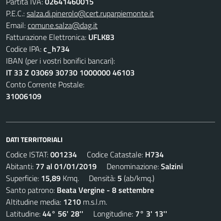
Partita IVA:
02641460015
P.E.C.:
salza.di.pinerolo@cert.ruparpiemonte.it
Email:
comune.salza@dag.it
Fatturazione Elettronica:
UFLK83
Codice IPA:
c_h734
IBAN (per i vostri bonifici bancari):
IT 33 Z 03069 30730 1000000 46103
Conto Corrente Postale:
31006109
DATI TERRITORIALI
Codice ISTAT:
001234
Codice Catastale:
H734
Abitanti:
77 al 01/01/2019
Denominazione:
Salzini
Superficie:
15,89
Kmq. Densità:
5
(ab/kmq.)
Santo patrono:
Beata Vergine - 8 settembre
Altitudine media:
1210
m.s.l.m.
Latitudine:
44° 56' 28''
Longitudine:
7° 3' 13''