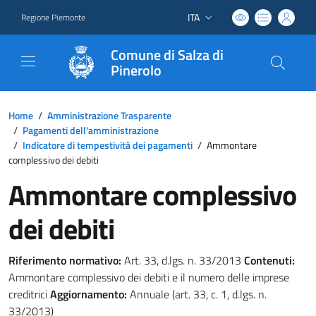
ITA
Regione Piemonte
Lingua attiva:
Comune di Salza di
Pinerolo
Home
/
Amministrazione Trasparente
/
Pagamenti dell'amministrazione
/
Indicatore di tempestività dei pagamenti
/
Ammontare
complessivo dei debiti
Ammontare complessivo
dei debiti
Riferimento normativo:
Art. 33, d.lgs. n. 33/2013
Contenuti:
Ammontare complessivo dei debiti e il numero delle imprese
creditrici
Aggiornamento:
Annuale (art. 33, c. 1, d.lgs. n.
33/2013)