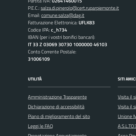
Partita IVA:
02641460015
P.E.C.:
salza.di.pinerolo@cert.ruparpiemonte.it
Email:
comune.salza@dag.it
Fatturazione Elettronica:
UFLK83
Codice IPA:
c_h734
IBAN (per i vostri bonifici bancari):
IT 33 Z 03069 30730 1000000 46103
Conto Corrente Postale:
31006109
UTILITÀ
SITI AMIC
Amministrazione Trasparente
Visita il
Dichiarazione di accessibilità
Visita il
Piano di miglioramento del sito
Unione M
Leggi le FAQ
A.S.L.TO3
Prenotazione Appuntamento
Acea Pin