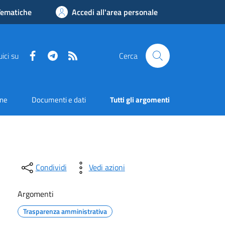
Tematiche
Accedi all'area personale
Facebook
Telegram
RSS
ici su
Cerca
one
Documenti e dati
Tutti gli argomenti
Condividi
Vedi azioni
Argomenti
Trasparenza amministrativa