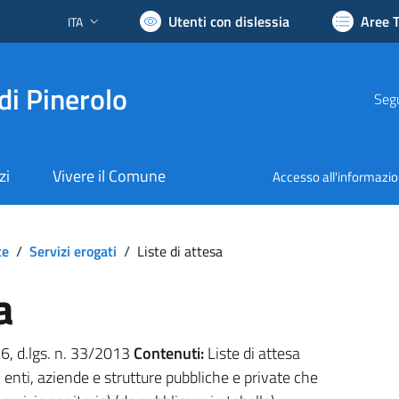
Utenti con dislessia
Aree 
ITA
Lingua attiva:
di Pinerolo
Segu
zi
Vivere il Comune
Accesso all'informazi
te
/
Servizi erogati
/
Liste di attesa
a
. 6, d.lgs. n. 33/2013
Contenuti:
Liste di attesa
i enti, aziende e strutture pubbliche e private che