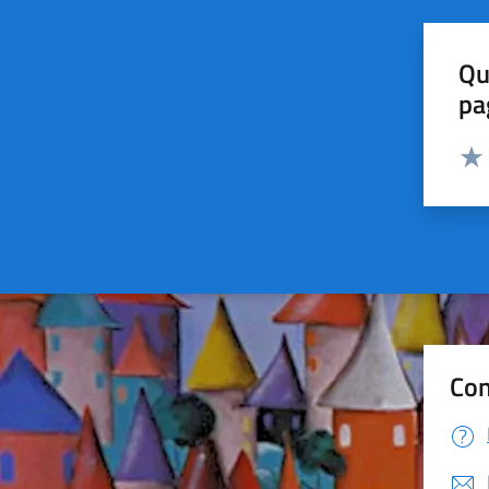
Qu
pa
Valut
Valu
Con