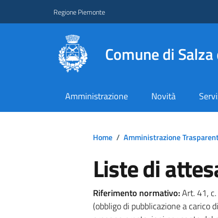
Regione Piemonte
Comune di Salza 
Amministrazione
Novità
Servi
Home
/
Amministrazione Trasparen
Liste di attes
Riferimento normativo:
Art. 41, c
(obbligo di pubblicazione a carico d