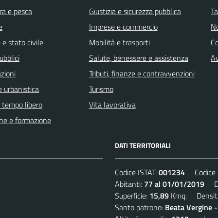
ra e pesca
Giustizia e sicurezza pubblica
Ta
e
Imprese e commercio
No
e stato civile
Mobilità e trasporti
C
ubblici
Salute, benessere e assistenza
Av
zioni
Tributi, finanze e contravvenzioni
 urbanistica
Turismo
e tempo libero
Vita lavorativa
ne e formazione
DATI TERRITORIALI
Codice ISTAT:
001234
Codice C
Abitanti:
77 al 01/01/2019
Den
Superficie:
15,89
Kmq. Densit
Santo patrono:
Beata Vergine 