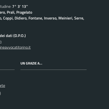
udine:
7° 3' 13''
ro, Prali, Pragelato
 Coppi, Didiero, Fontane, Inverso, Meinieri, Serre,
ei dati (D.P.O.)
m
neavvocatitorino.it
UN GRAZIE A...
orte
)