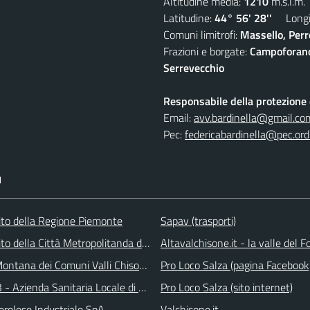
Altitudine media:
1210
m.s.l.m.
Latitudine:
44° 56' 28''
Longit
Comuni limitrofi:
Massello, Perre
Frazioni e borgate:
Campoforano,
Serrevecchio
Responsabile della protezione d
Email:
avv.bardinella@gmail.co
Pec:
federicabardinella@pec.ordi
I
 sito della Regione Piemonte
Sapav (trasporti)
 sito della Città Metropolitanda di Torino
Altavalchisone.it - la valle del F
ontana dei Comuni Valli Chisone e Germanasca
Pro Loco Salza (pagina Facebook
 - Azienda Sanitaria Locale di Collegno e Pinerolo
Pro Loco Salza (sito internet)
erolese Industriale SpA
Valchisone.it