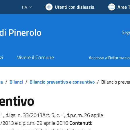
Utenti con dislessia
Aree 
ITA
Lingua attiva:
di Pinerolo
Segu
zi
Vivere il Comune
Accesso all'informazi
te
/
Bilanci
/
Bilancio preventivo e consuntivo
/
Bilancio preve
entivo
 1, d.lgs. n. 33/2013Art. 5, c. 1, d.p.c.m. 26 aprile
 33/2013 e d.p.c.m. 29 aprile 2016
Contenuti: