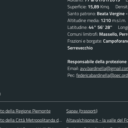
Superficie:
15,89
Kmq. Densit
Santo patrono:
Beata Vergine 
Altitudine media:
1210
m.s.l.m.
Latitudine:
44° 56' 28''
Longit
Comuni limitrofi:
Massello, Perre
Frazioni e borgate:
Campoforano,
Serrevecchio
Responsabile della protezione d
Email:
avv.bardinella@gmail.co
Pec:
federicabardinella@pec.ordi
I
 sito della Regione Piemonte
Sapav (trasporti)
 sito della Città Metropolitanda di Torino
Altavalchisone.it - la valle del F