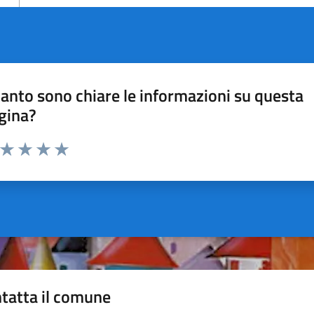
anto sono chiare le informazioni su questa
gina?
a da 1 a 5 stelle la pagina
ta 1 stelle su 5
Valuta 2 stelle su 5
Valuta 3 stelle su 5
Valuta 4 stelle su 5
Valuta 5 stelle su 5
tatta il comune