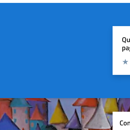
Qu
pa
Valut
Valu
Con