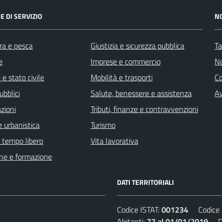
E DI SERVIZIO
N
ra e pesca
Giustizia e sicurezza pubblica
Ta
e
Imprese e commercio
No
e stato civile
Mobilità e trasporti
C
ubblici
Salute, benessere e assistenza
Av
zioni
Tributi, finanze e contravvenzioni
 urbanistica
Turismo
e tempo libero
Vita lavorativa
ne e formazione
DATI TERRITORIALI
Codice ISTAT:
001234
Codice C
Abitanti:
77 al 01/01/2019
Den