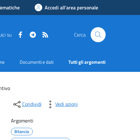
Tematiche
Accedi all'area personale
Facebook
Telegram
RSS
ici su
Cerca
one
Documenti e dati
Tutti gli argomenti
ntivo
Condividi
Vedi azioni
Argomenti
Bilancio