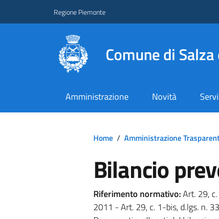
Regione Piemonte
Comune di Salza 
Amministrazione
Novità
Servi
Home
/
Amministrazione Trasparen
Bilancio prev
Riferimento normativo:
Art. 29, c.
2011 - Art. 29, c. 1-bis, d.lgs. n.