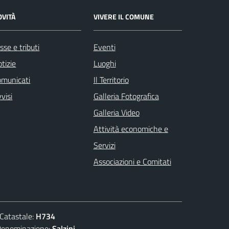
OVITÀ
VIVERE IL COMUNE
sse e tributi
Eventi
tizie
Luoghi
omunicati
Il Territorio
visi
Galleria Fotografica
Galleria Video
Attività economiche e
Servizi
Associazioni e Comitati
atastale:
H734
ominazione:
Salzini