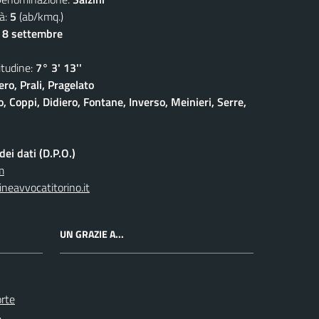
à:
5
(ab/kmq.)
- 8 settembre
udine:
7° 3' 13''
ro, Prali, Pragelato
 Coppi, Didiero, Fontane, Inverso, Meinieri, Serre,
ei dati (D.P.O.)
m
neavvocatitorino.it
UN GRAZIE A...
orte