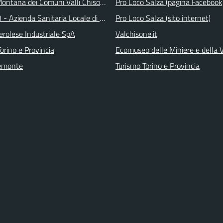
ontana dei Comuni Valli Chisone e Germanasca
Pro Loco Salza (pagina Facebook
 - Azienda Sanitaria Locale di Collegno e Pinerolo
Pro Loco Salza (sito internet)
erolese Industriale SpA
Valchisone.it
orino e Provincia
Ecomuseo delle Miniere e della
emonte
Turismo Torino e Provincia