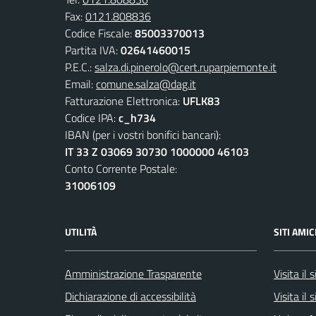
Fax:
0121.808836
Codice Fiscale:
85003370013
Partita IVA:
02641460015
P.E.C.:
salza.di.pinerolo@cert.ruparpiemonte.it
Email:
comune.salza@dag.it
Fatturazione Elettronica:
UFLK83
Codice IPA:
c_h734
IBAN (per i vostri bonifici bancari):
IT 33 Z 03069 30730 1000000 46103
Conto Corrente Postale:
31006109
UTILITÀ
SITI AMIC
Amministrazione Trasparente
Visita il
Dichiarazione di accessibilità
Visita il