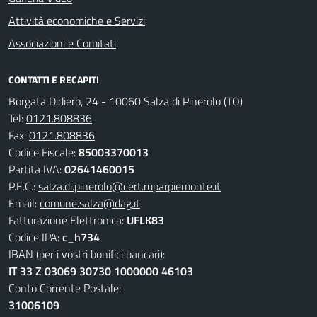
Attività economiche e Servizi
Associazioni e Comitati
CONTATTI E RECAPITI
Borgata Didiero, 24 - 10060 Salza di Pinerolo (TO)
Tel:
0121.808836
Fax:
0121.808836
Codice Fiscale:
85003370013
Partita IVA:
02641460015
P.E.C.:
salza.di.pinerolo@cert.ruparpiemonte.it
Email:
comune.salza@dag.it
Fatturazione Elettronica:
UFLK83
Codice IPA:
c_h734
IBAN (per i vostri bonifici bancari):
IT 33 Z 03069 30730 1000000 46103
Conto Corrente Postale:
31006109