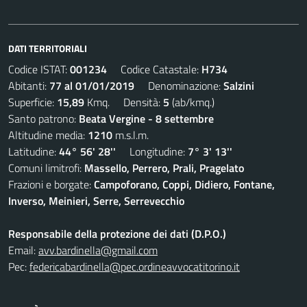
DATI TERRITORIALI
Codice ISTAT:
001234
Codice Catastale:
H734
Abitanti:
77 al 01/01/2019
Denominazione:
Salzini
Superficie:
15,89
Kmq. Densità:
5
(ab/kmq.)
Santo patrono:
Beata Vergine - 8 settembre
Altitudine media:
1210
m.s.l.m.
Latitudine:
44° 56' 28''
Longitudine:
7° 3' 13''
Comuni limitrofi:
Massello, Perrero, Prali, Pragelato
Frazioni e borgate:
Campoforano, Coppi, Didiero, Fontane,
Inverso, Meinieri, Serre, Serrevecchio
Responsabile della protezione dei dati (D.P.O.)
Email:
avv.bardinella@gmail.com
Pec:
federicabardinella@pec.ordineavvocatitorino.it