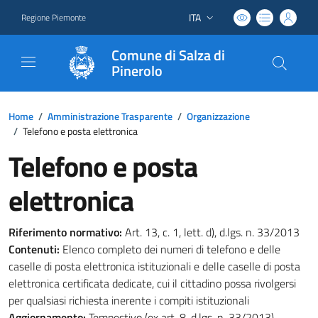
ITA
Regione Piemonte
Lingua attiva:
Comune di Salza di
Pinerolo
Home
/
Amministrazione Trasparente
/
Organizzazione
/
Telefono e posta elettronica
Telefono e posta
elettronica
Riferimento normativo:
Art. 13, c. 1, lett. d), d.lgs. n. 33/2013
Contenuti:
Elenco completo dei numeri di telefono e delle
caselle di posta elettronica istituzionali e delle caselle di posta
elettronica certificata dedicate, cui il cittadino possa rivolgersi
per qualsiasi richiesta inerente i compiti istituzionali
Aggiornamento:
Tempestivo (ex art. 8, d.lgs. n. 33/2013)