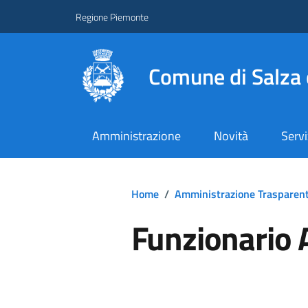
Regione Piemonte
Comune di Salza 
Amministrazione
Novità
Servi
Home
/
Amministrazione Trasparen
Funzionario 