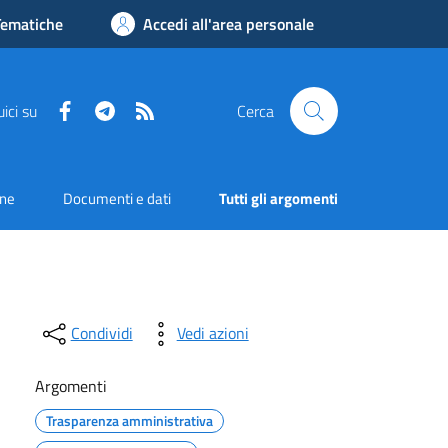
Tematiche
Accedi all'area personale
Facebook
Telegram
RSS
ici su
Cerca
one
Documenti e dati
Tutti gli argomenti
Condividi
Vedi azioni
Argomenti
Trasparenza amministrativa