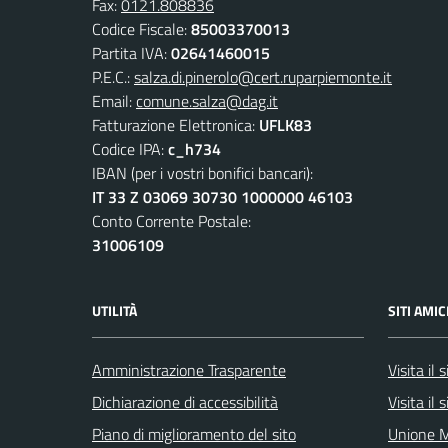
Fax:
0121.808836
Codice Fiscale:
85003370013
Partita IVA:
02641460015
P.E.C.:
salza.di.pinerolo@cert.ruparpiemonte.it
Email:
comune.salza@dag.it
Fatturazione Elettronica:
UFLK83
Codice IPA:
c_h734
IBAN (per i vostri bonifici bancari):
IT 33 Z 03069 30730 1000000 46103
Conto Corrente Postale:
31006109
UTILITÀ
SITI AMIC
Amministrazione Trasparente
Visita il
Dichiarazione di accessibilità
Visita il
Piano di miglioramento del sito
Unione M