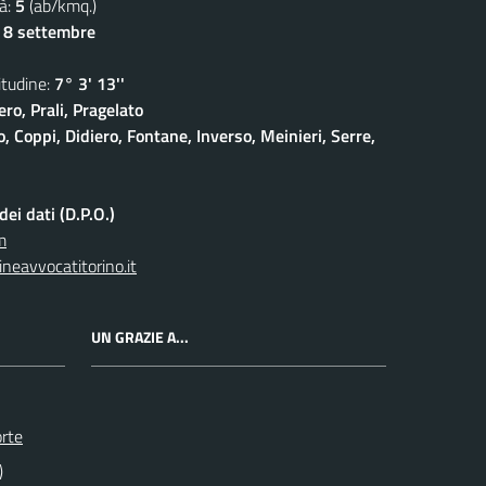
à:
5
(ab/kmq.)
- 8 settembre
udine:
7° 3' 13''
ro, Prali, Pragelato
 Coppi, Didiero, Fontane, Inverso, Meinieri, Serre,
ei dati (D.P.O.)
m
neavvocatitorino.it
UN GRAZIE A...
orte
)