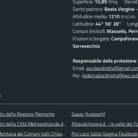
Superficie:
15,89
Kmq. Densit
Santo patrono:
Beata Vergine 
Altitudine media:
1210
m.s.l.m.
Latitudine:
44° 56' 28''
Longit
Comuni limitrofi:
Massello, Perre
Frazioni e borgate:
Campoforano,
Serrevecchio
Responsabile della protezione d
Email:
avv.bardinella@gmail.co
Pec:
federicabardinella@pec.ordi
I
 sito della Regione Piemonte
Sapav (trasporti)
 sito della Città Metropolitanda di Torino
Altavalchisone.it - la valle del F
ontana dei Comuni Valli Chisone e Germanasca
Pro Loco Salza (pagina Facebook