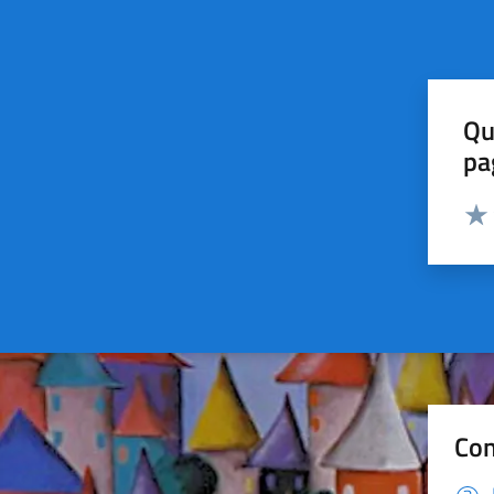
Qu
pa
Valut
Valu
Con