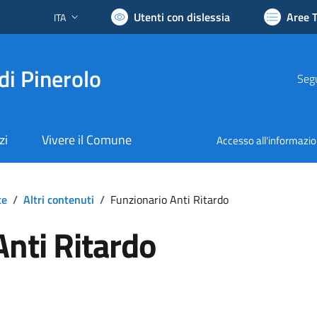
Utenti con dislessia
Aree 
ITA
Lingua attiva:
di Pinerolo
Segu
zi
Vivere il Comune
Accesso all'informazi
te
/
Altri contenuti
/
Funzionario Anti Ritardo
Anti Ritardo