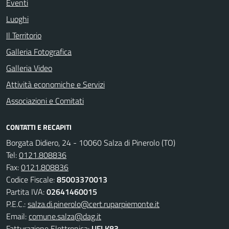
Eventi
Luoghi
Il Territorio
Galleria Fotografica
Galleria Video
Attività economiche e Servizi
Associazioni e Comitati
CONTATTI E RECAPITI
Borgata Didiero, 24 - 10060 Salza di Pinerolo (TO)
Tel:
0121.808836
Fax:
0121.808836
Codice Fiscale:
85003370013
Partita IVA:
02641460015
P.E.C.:
salza.di.pinerolo@cert.ruparpiemonte.it
Email:
comune.salza@dag.it
Fatturazione Elettronica:
UFLK83