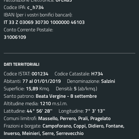
Codice IPA:
c_h734
IBAN (per i vostri bonifici bancari):
IT 33 Z 03069 30730 1000000 46103
Conto Corrente Postale:
31006109
DATI TERRITORIALI
Codice ISTAT:
001234
Codice Catastale:
H734
Abitanti:
77 al 01/01/2019
Denominazione:
Salzini
Superficie:
15,89
Kmq. Densità:
5
(ab/kmq.)
Santo patrono:
Beata Vergine - 8 settembre
Altitudine media:
1210
m.s.l.m.
Latitudine:
44° 56' 28''
Longitudine:
7° 3' 13''
Comuni limitrofi:
Massello, Perrero, Prali, Pragelato
Frazioni e borgate:
Campoforano, Coppi, Didiero, Fontane,
Inverso, Meinieri, Serre, Serrevecchio