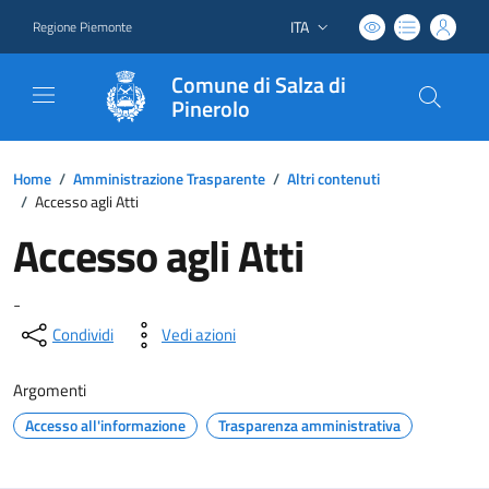
ITA
Regione Piemonte
Lingua attiva:
Comune di Salza di
Pinerolo
Home
/
Amministrazione Trasparente
/
Altri contenuti
/
Accesso agli Atti
Accesso agli Atti
-
Condividi
Vedi azioni
Argomenti
Accesso all'informazione
Trasparenza amministrativa