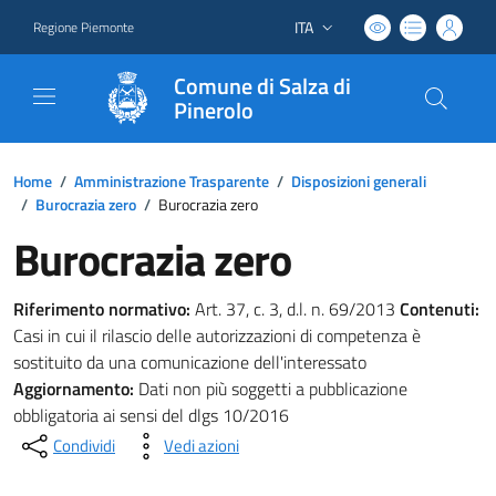
ITA
Regione Piemonte
Lingua attiva:
Comune di Salza di
Pinerolo
Home
/
Amministrazione Trasparente
/
Disposizioni generali
/
Burocrazia zero
/
Burocrazia zero
Burocrazia zero
Riferimento normativo:
Art. 37, c. 3, d.l. n. 69/2013
Contenuti:
Casi in cui il rilascio delle autorizzazioni di competenza è
sostituito da una comunicazione dell'interessato
Aggiornamento:
Dati non più soggetti a pubblicazione
obbligatoria ai sensi del dlgs 10/2016
Condividi
Vedi azioni