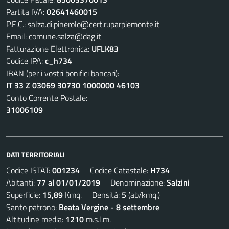
Partita IVA:
02641460015
P.E.C.:
salza.di.pinerolo@cert.ruparpiemonte.it
Email:
comune.salza@dag.it
Fatturazione Elettronica:
UFLK83
Codice IPA:
c_h734
IBAN (per i vostri bonifici bancari):
IT 33 Z 03069 30730 1000000 46103
Conto Corrente Postale:
31006109
DATI TERRITORIALI
Codice ISTAT:
001234
Codice Catastale:
H734
Abitanti:
77 al 01/01/2019
Denominazione:
Salzini
Superficie:
15,89
Kmq. Densità:
5
(ab/kmq.)
Santo patrono:
Beata Vergine - 8 settembre
Altitudine media:
1210
m.s.l.m.