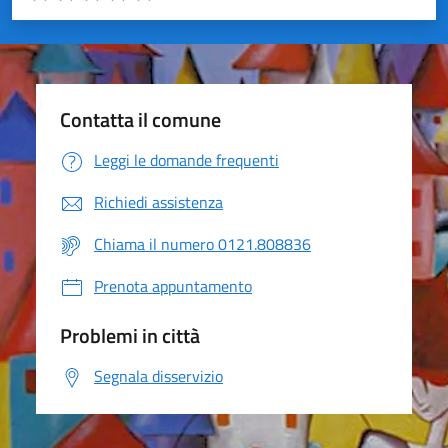
Valuta 1 stelle su 5
Valuta 2 stelle su 5
Valuta 3 stelle su 5
Valuta 4 stelle su 5
Valuta 5 stelle su 5
Contatta il comune
Leggi le domande frequenti
Richiedi assistenza
Chiama il numero 0121.808836
Prenota appuntamento
Problemi in città
Segnala disservizio