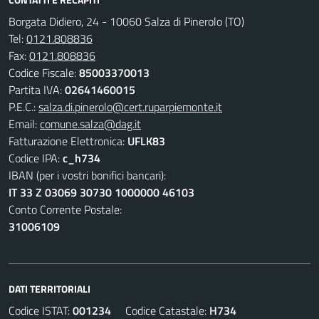
Borgata Didiero, 24 - 10060 Salza di Pinerolo (TO)
Tel:
0121.808836
Fax:
0121.808836
Codice Fiscale:
85003370013
Partita IVA:
02641460015
P.E.C.:
salza.di.pinerolo@cert.ruparpiemonte.it
Email:
comune.salza@dag.it
Fatturazione Elettronica:
UFLK83
Codice IPA:
c_h734
IBAN (per i vostri bonifici bancari):
IT 33 Z 03069 30730 1000000 46103
Conto Corrente Postale:
31006109
DATI TERRITORIALI
Codice ISTAT:
001234
Codice Catastale:
H734