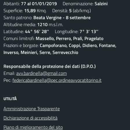
Abitanti:
77 al 01/01/2019
Denominazione:
Salzini
Superficie:
15,89
Kmq. Densità:
5
(ab/kmq.)
Santo patrono:
Beata Vergine - 8 settembre
Altitudine media:
1210
m.s.l.m.
Latitudine:
44° 56' 28''
Longitudine:
7° 3' 13''
Comuni limitrofi:
Massello, Perrero, Prali, Pragelato
Frazioni e borgate:
Campoforano, Coppi, Didiero, Fontane,
Inverso, Meinieri, Serre, Serrevecchio
Responsabile della protezione dei dati (D.P.O.)
Email:
avv.bardinella@gmail.com
Pec:
federicabardinella@pec.ordineavvocatitorino.it
UTILITÀ
Amministrazione Trasparente
Dichiarazione di accessibilità
Piano di miglioramento del sito