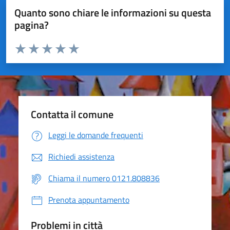
Quanto sono chiare le informazioni su questa
pagina?
Valuta da 1 a 5 stelle la pagina
Valuta 1 stelle su 5
Valuta 2 stelle su 5
Valuta 3 stelle su 5
Valuta 4 stelle su 5
Valuta 5 stelle su 5
Contatta il comune
Leggi le domande frequenti
Richiedi assistenza
Chiama il numero 0121.808836
Prenota appuntamento
Problemi in città