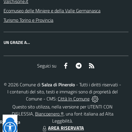
Valchisone.it
Ecomuseo delle Miniere e della Valle Germanasca
Turismo Torino e Provincia
UN GRAZIE A...
Facebook
Telegram
RSS
Seguici su
©
2026
Comune di
Salza di Pinerolo
- Tutti i diritti riservati -
I contenuti del sito, testi e immagini sono di proprietà del
Comune - CMS:
Città In Comune
Questo sito utilizza, nella versione per UTENTI CON
DISLESSIA,
Biancoenero ®
, una font italiana ad Alta
Leggibilità.
Reimposta
AREA RISERVATA
tutto