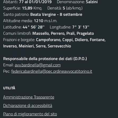
Abitanti:
77 al 01/01/2019
Denominazione:
Salzini
Superficie:
15,89
Kmq. Densità:
5
(ab/kmq.)
Santo patrono:
Beata Vergine - 8 settembre
Altitudine media:
1210
m.s.l.m.
Latitudine:
44° 56' 28''
Longitudine:
7° 3' 13''
Comuni limitrofi:
Massello, Perrero, Prali, Pragelato
Frazioni e borgate:
Campoforano, Coppi, Didiero, Fontane,
Inverso, Meinieri, Serre, Serrevecchio
Responsabile della protezione dei dati (D.P.O.)
Email:
avv.bardinella@gmail.com
Pec:
federicabardinella@pec.ordineavvocatitorino.it
UTILITÀ
Amministrazione Trasparente
Dichiarazione di accessibilità
Piano di miglioramento del sito