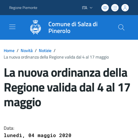
ITA
Regione Piemonte
Lingua attiva:
Comune di Salza di
Pinerolo
Home
/
Novità
/
Notizie
/
La nuova ordinanza della Regione valida dal 4 al 17 maggio
La nuova ordinanza della
Regione valida dal 4 al 17
maggio
Dettagli del documento
Data:
lunedì, 04 maggio 2020