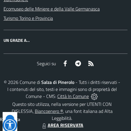
Ecomuseo delle Miniere e della Valle Germanasca
Turismo Torino e Provincia
UN GRAZIE A...
Facebook
Telegram
RSS
Seguici su
©
2026
Comune di
Salza di Pinerolo
- Tutti i diritti riservati -
I contenuti del sito, testi e immagini sono di proprietà del
Comune - CMS:
Città In Comune
Questo sito utilizza, nella versione per UTENTI CON
DISLESSIA,
Biancoenero ®
, una font italiana ad Alta
Leggibilità.
Reimposta
AREA RISERVATA
tutto