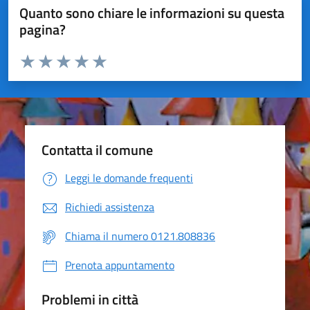
Quanto sono chiare le informazioni su questa
pagina?
Valuta da 1 a 5 stelle la pagina
Valuta 1 stelle su 5
Valuta 2 stelle su 5
Valuta 3 stelle su 5
Valuta 4 stelle su 5
Valuta 5 stelle su 5
Contatta il comune
Leggi le domande frequenti
Richiedi assistenza
Chiama il numero 0121.808836
Prenota appuntamento
Problemi in città