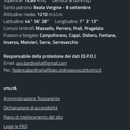
Superficie:
15,89
Kmq. Densità:
5
(ab/kmq.)
Santo patrono:
Beata Vergine - 8 settembre
Altitudine media:
1210
m.s.l.m.
Latitudine:
44° 56' 28''
Longitudine:
7° 3' 13''
Comuni limitrofi:
Massello, Perrero, Prali, Pragelato
Frazioni e borgate:
Campoforano, Coppi, Didiero, Fontane,
Inverso, Meinieri, Serre, Serrevecchio
Responsabile della protezione dei dati (D.P.O.)
Email:
avv.bardinella@gmail.com
Pec:
federicabardinella@pec.ordineavvocatitorino.it
UTILITÀ
Amministrazione Trasparente
Dichiarazione di accessibilità
Piano di miglioramento del sito
Leggi le FAQ