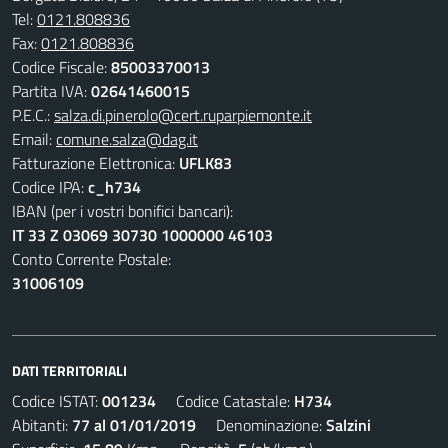
Tel:
0121.808836
Fax:
0121.808836
Codice Fiscale:
85003370013
Partita IVA:
02641460015
P.E.C.:
salza.di.pinerolo@cert.ruparpiemonte.it
Email:
comune.salza@dag.it
Fatturazione Elettronica:
UFLK83
Codice IPA:
c_h734
IBAN (per i vostri bonifici bancari):
IT 33 Z 03069 30730 1000000 46103
Conto Corrente Postale:
31006109
DATI TERRITORIALI
Codice ISTAT:
001234
Codice Catastale:
H734
Abitanti:
77 al 01/01/2019
Denominazione:
Salzini