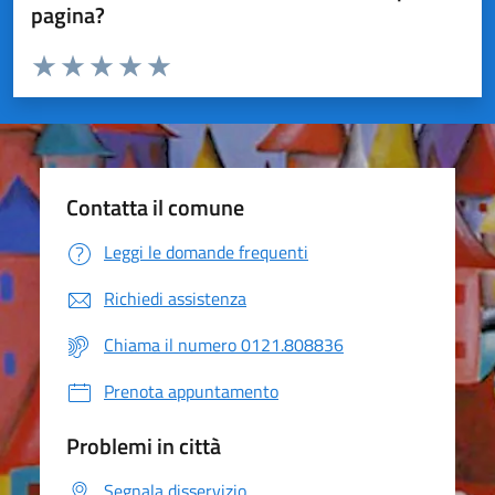
pagina?
Valuta da 1 a 5 stelle la pagina
Valuta 1 stelle su 5
Valuta 2 stelle su 5
Valuta 3 stelle su 5
Valuta 4 stelle su 5
Valuta 5 stelle su 5
Contatta il comune
Leggi le domande frequenti
Richiedi assistenza
Chiama il numero 0121.808836
Prenota appuntamento
Problemi in città
Segnala disservizio