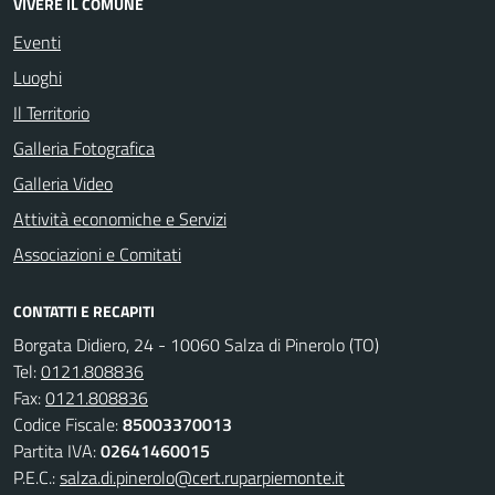
VIVERE IL COMUNE
Eventi
Luoghi
Il Territorio
Galleria Fotografica
Galleria Video
Attività economiche e Servizi
Associazioni e Comitati
CONTATTI E RECAPITI
Borgata Didiero, 24 - 10060 Salza di Pinerolo (TO)
Tel:
0121.808836
Fax:
0121.808836
Codice Fiscale:
85003370013
Partita IVA:
02641460015
P.E.C.:
salza.di.pinerolo@cert.ruparpiemonte.it