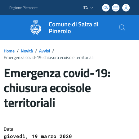
ITA
Regione Piemonte
Lingua attiva:
Comune di Salza di
Pinerolo
Home
/
Novità
/
Avvisi
/
Emergenza covid-19: chiusura ecoisole territoriali
Emergenza covid-19:
chiusura ecoisole
territoriali
Dettagli del documento
Data:
giovedì, 19 marzo 2020