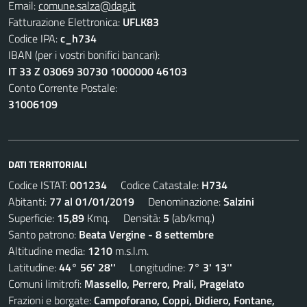
Email:
comune.salza@dag.it
Fatturazione Elettronica:
UFLK83
Codice IPA:
c_h734
IBAN (per i vostri bonifici bancari):
IT 33 Z 03069 30730 1000000 46103
Conto Corrente Postale:
31006109
DATI TERRITORIALI
Codice ISTAT:
001234
Codice Catastale:
H734
Abitanti:
77 al 01/01/2019
Denominazione:
Salzini
Superficie:
15,89
Kmq. Densità:
5
(ab/kmq.)
Santo patrono:
Beata Vergine - 8 settembre
Altitudine media:
1210
m.s.l.m.
Latitudine:
44° 56' 28''
Longitudine:
7° 3' 13''
Comuni limitrofi:
Massello, Perrero, Prali, Pragelato
Frazioni e borgate:
Campoforano, Coppi, Didiero, Fontane,