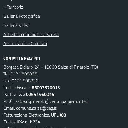
Il Territorio
Galleria Fotografica
Galleria Video
Attività economiche e Servizi
Associazioni e Comitati
CONTATTI E RECAPITI
Borgata Didiero, 24 - 10060 Salza di Pinerolo (TO)
Tel:
0121.808836
Fax:
0121.808836
Codice Fiscale:
85003370013
Partita IVA:
02641460015
P.E.C.:
salza.di.pinerolo@cert.ruparpiemonte.it
Email:
comune.salza@dag.it
Fatturazione Elettronica:
UFLK83
Codice IPA:
c_h734