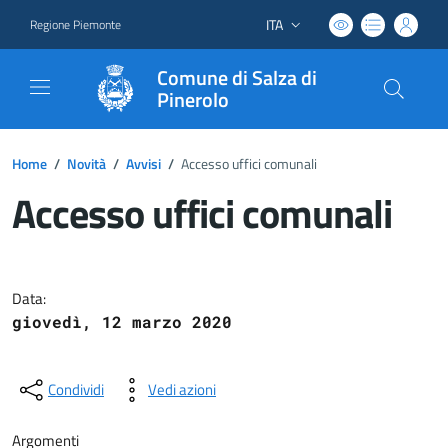
ITA
Regione Piemonte
Lingua attiva:
Comune di Salza di
Pinerolo
Home
/
Novità
/
Avvisi
/
Accesso uffici comunali
Accesso uffici comunali
Dettagli del documento
Data:
giovedì, 12 marzo 2020
Condividi
Vedi azioni
Argomenti