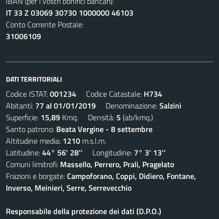
IBAN (per i vostri bonifici bancari):
IT 33 Z 03069 30730 1000000 46103
Conto Corrente Postale:
31006109
DATI TERRITORIALI
Codice ISTAT:
001234
Codice Catastale:
H734
Abitanti:
77 al 01/01/2019
Denominazione:
Salzini
Superficie:
15,89
Kmq. Densità:
5
(ab/kmq.)
Santo patrono:
Beata Vergine - 8 settembre
Altitudine media:
1210
m.s.l.m.
Latitudine:
44° 56' 28''
Longitudine:
7° 3' 13''
Comuni limitrofi:
Massello, Perrero, Prali, Pragelato
Frazioni e borgate:
Campoforano, Coppi, Didiero, Fontane,
Inverso, Meinieri, Serre, Serrevecchio
Responsabile della protezione dei dati (D.P.O.)