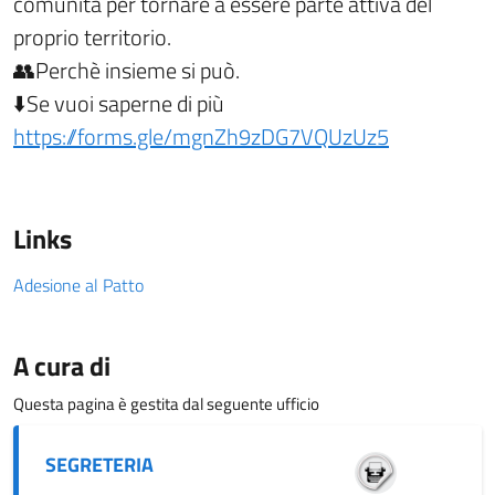
comunità per tornare a essere parte attiva del
proprio territorio.
👥
Perchè insieme si può.
⬇️
Se vuoi saperne di più
https://forms.gle/mgnZh9zDG7VQUzUz5
Links
Adesione al Patto
A cura di
Questa pagina è gestita dal seguente ufficio
SEGRETERIA