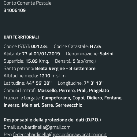
Conto Corrente Postale:
31006109
DATI TERRITORIALI
Codice ISTAT:
001234
Codice Catastale:
H734
Abitanti:
77 al 01/01/2019
Denominazione:
Salzini
Superficie:
15,89
Kmq. Densità:
5
(ab/kmq.)
Santo patrono:
Beata Vergine - 8 settembre
Altitudine media:
1210
m.s.l.m.
Latitudine:
44° 56' 28''
Longitudine:
7° 3' 13''
Comuni limitrofi:
Massello, Perrero, Prali, Pragelato
Frazioni e borgate:
Campoforano, Coppi, Didiero, Fontane,
Inverso, Meinieri, Serre, Serrevecchio
Responsabile della protezione dei dati (D.P.O.)
Email:
avv.bardinella@gmail.com
Pec:
federicabardinella@pec.ordineavvocatitorino.it