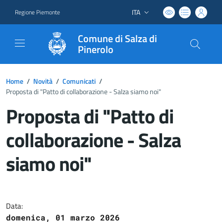
ITA
Regione Piemonte
Lingua attiva:
Comune di Salza di
Pinerolo
Home
/
Novità
/
Comunicati
/
Proposta di "Patto di collaborazione - Salza siamo noi"
Proposta di "Patto di
collaborazione - Salza
siamo noi"
Dettagli del documento
Data:
domenica, 01 marzo 2026