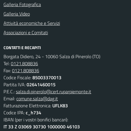
Galleria Fotografica
Galleria Video
Attività economiche e Servizi
Associazioni e Comitati
CONTATTI E RECAPITI
Borgata Didiero, 24 - 10060 Salza di Pinerolo (TO)
Tel:
0121.808836
Fax:
0121.808836
Codice Fiscale:
85003370013
Partita IVA:
02641460015
P.E.C.:
salza.di.pinerolo@cert.ruparpiemonte.it
Email:
comune.salza@dag.it
Fatturazione Elettronica:
UFLK83
Codice IPA:
c_h734
IBAN (per i vostri bonifici bancari):
IT 33 Z 03069 30730 1000000 46103