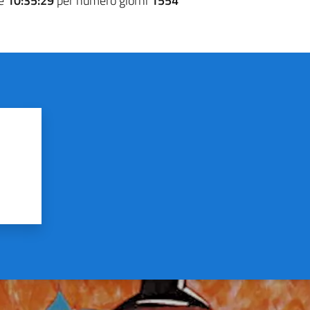
re
10:35:29
per numero giorni
1554