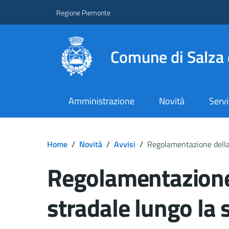
Regione Piemonte
Comune di Salza 
Amministrazione
Novità
Servi
Home
/
Novità
/
Avvisi
/
Regolamentazione della 
Regolamentazione 
stradale lungo la 