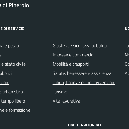
a di Pinerolo
E DI SERVIZIO
N
ra e pesca
Giustizia e sicurezza pubblica
Ta
e
Imprese e commercio
No
e stato civile
Mobilità e trasporti
C
ubblici
Salute, benessere e assistenza
Av
zioni
Tributi, finanze e contravvenzioni
 urbanistica
Turismo
e tempo libero
Vita lavorativa
ne e formazione
DATI TERRITORIALI