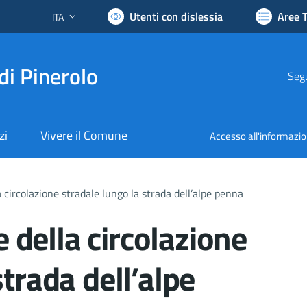
Utenti con dislessia
Aree 
ITA
Lingua attiva:
di Pinerolo
Segu
zi
Vivere il Comune
Accesso all'informazi
circolazione stradale lungo la strada dell’alpe penna
della circolazione
strada dell’alpe