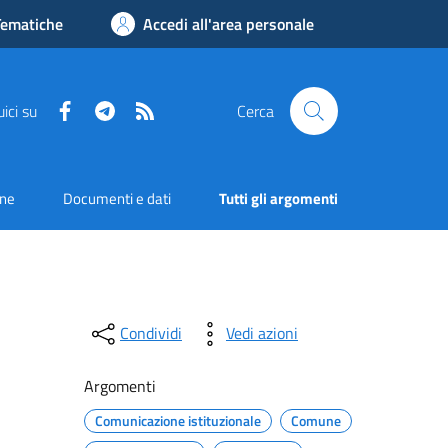
Tematiche
Accedi all'area personale
Facebook
Telegram
RSS
ici su
Cerca
one
Documenti e dati
Tutti gli argomenti
Condividi
Vedi azioni
Argomenti
Comunicazione istituzionale
Comune