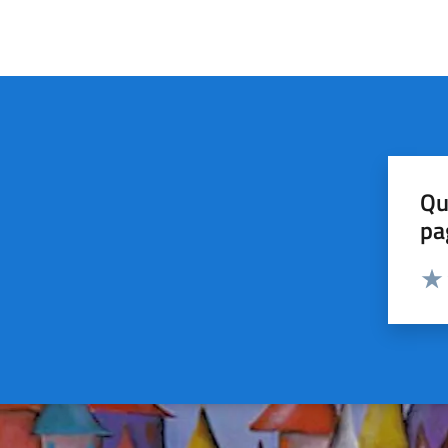
Qu
pa
Valut
Valu