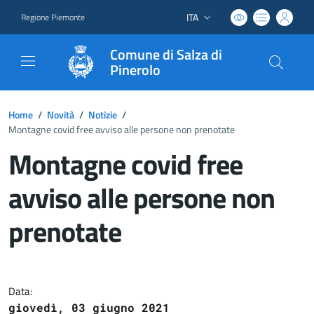
ITA
Regione Piemonte
Lingua attiva:
Comune di Salza di
Pinerolo
Home
/
Novità
/
Notizie
/
Montagne covid free avviso alle persone non prenotate
Montagne covid free
avviso alle persone non
prenotate
Dettagli del documento
Data:
giovedì, 03 giugno 2021