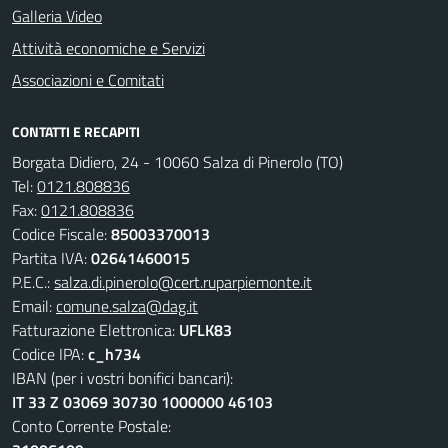
Galleria Video
Attività economiche e Servizi
Associazioni e Comitati
CONTATTI E RECAPITI
Borgata Didiero, 24 - 10060 Salza di Pinerolo (TO)
Tel:
0121.808836
Fax:
0121.808836
Codice Fiscale:
85003370013
Partita IVA:
02641460015
P.E.C.:
salza.di.pinerolo@cert.ruparpiemonte.it
Email:
comune.salza@dag.it
Fatturazione Elettronica:
UFLK83
Codice IPA:
c_h734
IBAN (per i vostri bonifici bancari):
IT 33 Z 03069 30730 1000000 46103
Conto Corrente Postale: