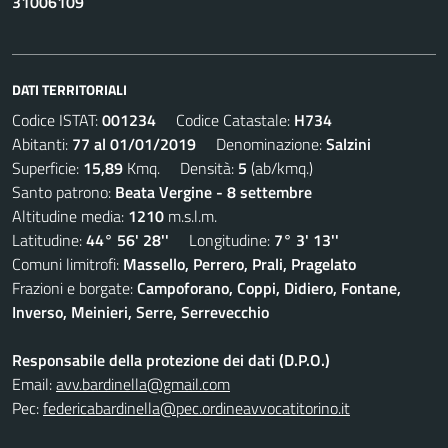
31006109
DATI TERRITORIALI
Codice ISTAT:
001234
Codice Catastale:
H734
Abitanti:
77 al 01/01/2019
Denominazione:
Salzini
Superficie:
15,89
Kmq. Densità:
5
(ab/kmq.)
Santo patrono:
Beata Vergine - 8 settembre
Altitudine media:
1210
m.s.l.m.
Latitudine:
44° 56' 28''
Longitudine:
7° 3' 13''
Comuni limitrofi:
Massello, Perrero, Prali, Pragelato
Frazioni e borgate:
Campoforano, Coppi, Didiero, Fontane,
Inverso, Meinieri, Serre, Serrevecchio
Responsabile della protezione dei dati (D.P.O.)
Email:
avv.bardinella@gmail.com
Pec:
federicabardinella@pec.ordineavvocatitorino.it