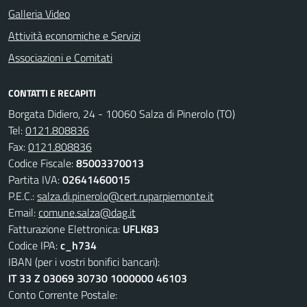
Galleria Video
Attività economiche e Servizi
Associazioni e Comitati
CONTATTI E RECAPITI
Borgata Didiero, 24 - 10060 Salza di Pinerolo (TO)
Tel:
0121.808836
Fax:
0121.808836
Codice Fiscale:
85003370013
Partita IVA:
02641460015
P.E.C.:
salza.di.pinerolo@cert.ruparpiemonte.it
Email:
comune.salza@dag.it
Fatturazione Elettronica:
UFLK83
Codice IPA:
c_h734
IBAN (per i vostri bonifici bancari):
IT 33 Z 03069 30730 1000000 46103
Conto Corrente Postale: