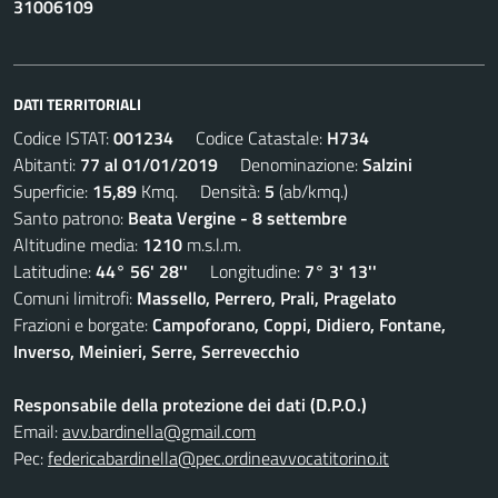
31006109
DATI TERRITORIALI
Codice ISTAT:
001234
Codice Catastale:
H734
Abitanti:
77 al 01/01/2019
Denominazione:
Salzini
Superficie:
15,89
Kmq. Densità:
5
(ab/kmq.)
Santo patrono:
Beata Vergine - 8 settembre
Altitudine media:
1210
m.s.l.m.
Latitudine:
44° 56' 28''
Longitudine:
7° 3' 13''
Comuni limitrofi:
Massello, Perrero, Prali, Pragelato
Frazioni e borgate:
Campoforano, Coppi, Didiero, Fontane,
Inverso, Meinieri, Serre, Serrevecchio
Responsabile della protezione dei dati (D.P.O.)
Email:
avv.bardinella@gmail.com
Pec:
federicabardinella@pec.ordineavvocatitorino.it