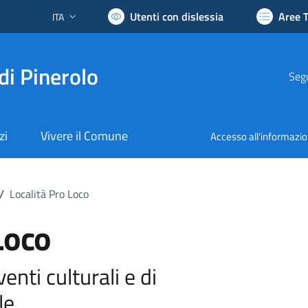
Utenti con dislessia
Aree 
ITA
Lingua attiva:
di Pinerolo
Segu
zi
Vivere il Comune
Accesso all'informazi
/
Località Pro Loco
Loco
enti culturali e di
le