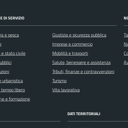
E DI SERVIZIO
N
ra e pesca
Giustizia e sicurezza pubblica
Ta
e
Imprese e commercio
No
e stato civile
Mobilità e trasporti
C
ubblici
Salute, benessere e assistenza
Av
zioni
Tributi, finanze e contravvenzioni
 urbanistica
Turismo
e tempo libero
Vita lavorativa
ne e formazione
DATI TERRITORIALI