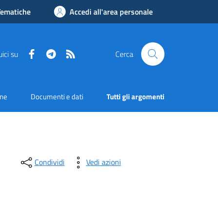
Tematiche
Accedi all'area personale
Facebook
Telegram
RSS
ici su
Cerca
one
Documenti e dati
Tutti gli argomenti
Condividi
Vedi azioni