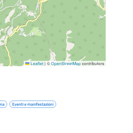
Leaflet
|
©
OpenStreetMap
contributors
na
Eventi e manifestazioni