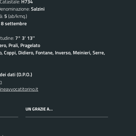
atastale:
H734
ominazione:
Salzini
à:
5
(ab/kmq.)
- 8 settembre
udine:
7° 3' 13''
ro, Prali, Pragelato
 Coppi, Didiero, Fontane, Inverso, Meinieri, Serre,
ei dati (D.P.O.)
m
neavvocatitorino.it
UN GRAZIE A...