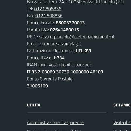
Borgata Didiero, 24 - 10060 Salza di Pinerolo (TO)
Tel:
0121.808836
Fax:
0121.808836
Codice Fiscale:
85003370013
Partita IVA:
02641460015
P.E.C.:
salza.di.pinerolo@cert.ruparpiemonte.it
Email:
comune.salza@dag.it
Fatturazione Elettronica:
UFLK83
Codice IPA:
c_h734
IBAN (per i vostri bonifici bancari):
IT 33 Z 03069 30730 1000000 46103
Conto Corrente Postale:
31006109
UTILITÀ
SITI AMIC
Amministrazione Trasparente
Visita il