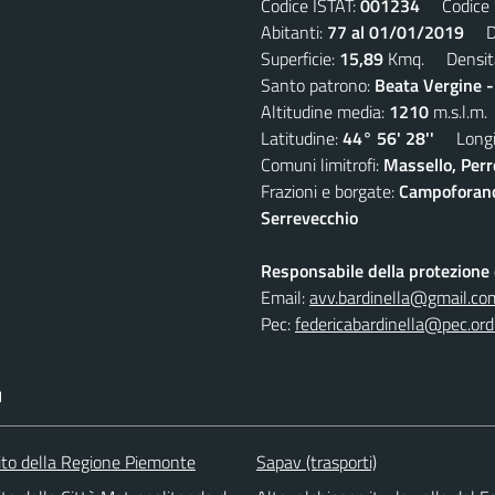
Codice ISTAT:
001234
Codice C
Abitanti:
77 al 01/01/2019
Den
Superficie:
15,89
Kmq. Densit
Santo patrono:
Beata Vergine 
Altitudine media:
1210
m.s.l.m.
Latitudine:
44° 56' 28''
Longit
Comuni limitrofi:
Massello, Perre
Frazioni e borgate:
Campoforano,
Serrevecchio
Responsabile della protezione d
Email:
avv.bardinella@gmail.co
Pec:
federicabardinella@pec.ordi
I
 sito della Regione Piemonte
Sapav (trasporti)