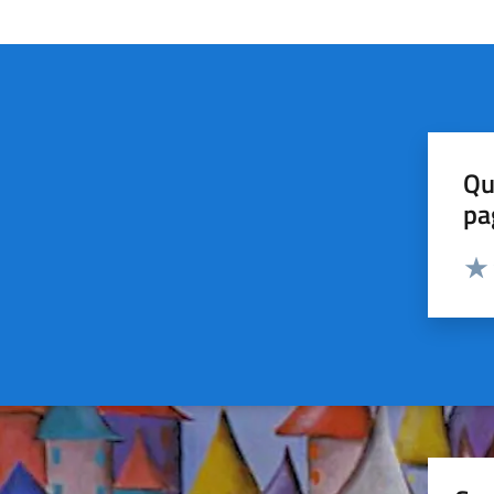
Qu
pa
Valut
Valu