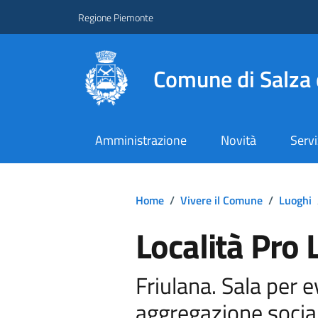
Regione Piemonte
Comune di Salza 
Amministrazione
Novità
Servi
Home
/
Vivere il Comune
/
Luoghi
Località Pro 
Friulana. Sala per ev
aggregazione socia