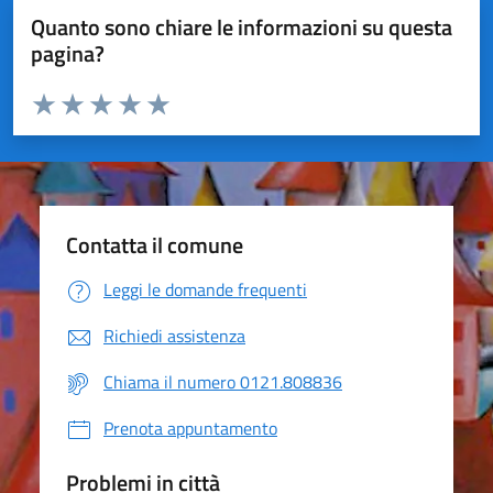
Quanto sono chiare le informazioni su questa
pagina?
Valuta da 1 a 5 stelle la pagina
Valuta 1 stelle su 5
Valuta 2 stelle su 5
Valuta 3 stelle su 5
Valuta 4 stelle su 5
Valuta 5 stelle su 5
Contatta il comune
Leggi le domande frequenti
Richiedi assistenza
Chiama il numero 0121.808836
Prenota appuntamento
Problemi in città