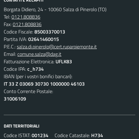
Borgata Didiero, 24 - 10060 Salza di Pinerolo (TO)
Tel:
0121.808836
Fax:
0121.808836
Codice Fiscale:
85003370013
Partita IVA:
02641460015
P.E.C.:
salza.di.pinerolo@cert.ruparpiemonte.it
Email:
comune.salza@dag.it
Fatturazione Elettronica:
UFLK83
Codice IPA:
c_h734
IBAN (per i vostri bonifici bancari):
IT 33 Z 03069 30730 1000000 46103
Conto Corrente Postale:
31006109
DATI TERRITORIALI
Codice ISTAT:
001234
Codice Catastale:
H734