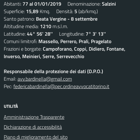
Abitanti:
77 al 01/01/2019
Denominazione:
Salzini
Superficie:
15,89
Kmq. Densità:
5
(ab/kmq.)
Santo patrono:
Beata Vergine - 8 settembre
Altitudine media:
1210
m.s.l.m.
Latitudine:
44° 56' 28''
Longitudine:
7° 3' 13''
Comuni limitrofi:
Massello, Perrero, Prali, Pragelato
Frazioni e borgate:
Campoforano, Coppi, Didiero, Fontane,
Inverso, Meinieri, Serre, Serrevecchio
Responsabile della protezione dei dati (D.P.O.)
Email:
avv.bardinella@gmail.com
Pec:
federicabardinella@pec.ordineavvocatitorino.it
UTILITÀ
Amministrazione Trasparente
Dichiarazione di accessibilità
Piano di miglioramento del sito