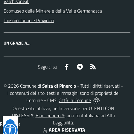
Valchisone.it
Ecomuseo delle Miniere e della Valle Germanasca
Turismo Torino e Provincia
UN GRAZIE A...
Facebook
Telegram
RSS
Seguici su
©
2026
Comune di
Salza di Pinerolo
- Tutti i diritti riservati -
I contenuti del sito, testi e immagini sono di proprietà del
Comune - CMS:
Città In Comune
Questo sito utilizza, nella versione per UTENTI CON
DISLESSIA,
Biancoenero ®
, una font italiana ad Alta
Leggibilità.
Reimposta
AREA RISERVATA
tutto