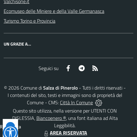
Valchisone.it
Ecomuseo delle Miniere e della Valle Germanasca
Turismo Torino e Provincia
UN GRAZIE A...
Facebook
Telegram
RSS
Seguici su
©
2026
Comune di
Salza di Pinerolo
- Tutti i diritti riservati -
I contenuti del sito, testi e immagini sono di proprietà del
Comune - CMS:
Città In Comune
Questo sito utilizza, nella versione per UTENTI CON
DISLESSIA,
Biancoenero ®
, una font italiana ad Alta
Leggibilità.
Reimposta
AREA RISERVATA
tutto