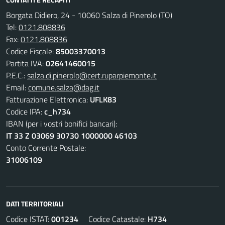
Borgata Didiero, 24 - 10060 Salza di Pinerolo (TO)
Tel:
0121.808836
Fax:
0121.808836
Codice Fiscale:
85003370013
Partita IVA:
02641460015
P.E.C.:
salza.di.pinerolo@cert.ruparpiemonte.it
Email:
comune.salza@dag.it
Fatturazione Elettronica:
UFLK83
Codice IPA:
c_h734
IBAN (per i vostri bonifici bancari):
IT 33 Z 03069 30730 1000000 46103
Conto Corrente Postale:
31006109
DATI TERRITORIALI
Codice ISTAT:
001234
Codice Catastale:
H734