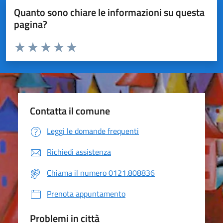
Quanto sono chiare le informazioni su questa
pagina?
Valuta da 1 a 5 stelle la pagina
Valuta 1 stelle su 5
Valuta 2 stelle su 5
Valuta 3 stelle su 5
Valuta 4 stelle su 5
Valuta 5 stelle su 5
Contatta il comune
Leggi le domande frequenti
Richiedi assistenza
Chiama il numero 0121.808836
Prenota appuntamento
Problemi in città