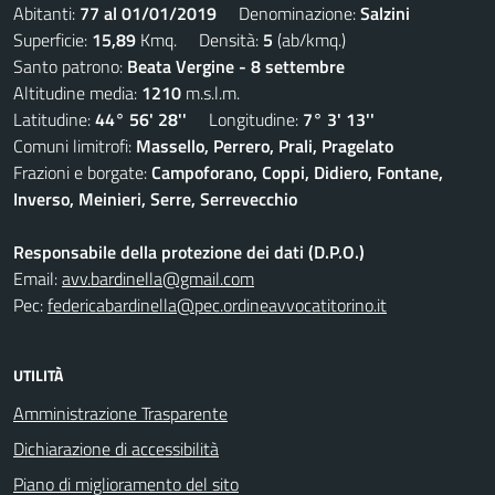
Abitanti:
77 al 01/01/2019
Denominazione:
Salzini
Superficie:
15,89
Kmq. Densità:
5
(ab/kmq.)
Santo patrono:
Beata Vergine - 8 settembre
Altitudine media:
1210
m.s.l.m.
Latitudine:
44° 56' 28''
Longitudine:
7° 3' 13''
Comuni limitrofi:
Massello, Perrero, Prali, Pragelato
Frazioni e borgate:
Campoforano, Coppi, Didiero, Fontane,
Inverso, Meinieri, Serre, Serrevecchio
Responsabile della protezione dei dati (D.P.O.)
Email:
avv.bardinella@gmail.com
Pec:
federicabardinella@pec.ordineavvocatitorino.it
UTILITÀ
Amministrazione Trasparente
Dichiarazione di accessibilità
Piano di miglioramento del sito