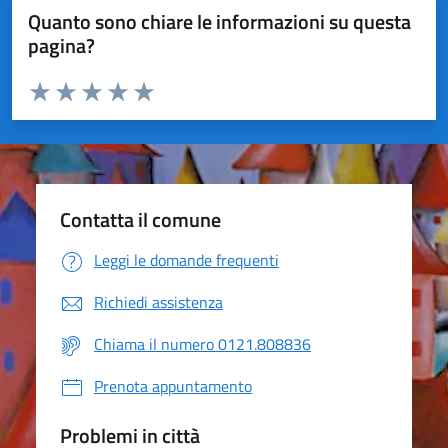
Quanto sono chiare le informazioni su questa
pagina?
Valuta da 1 a 5 stelle la pagina
Valuta 1 stelle su 5
Valuta 2 stelle su 5
Valuta 3 stelle su 5
Valuta 4 stelle su 5
Valuta 5 stelle su 5
Contatta il comune
Leggi le domande frequenti
Richiedi assistenza
Chiama il numero 0121.808836
Prenota appuntamento
Problemi in città