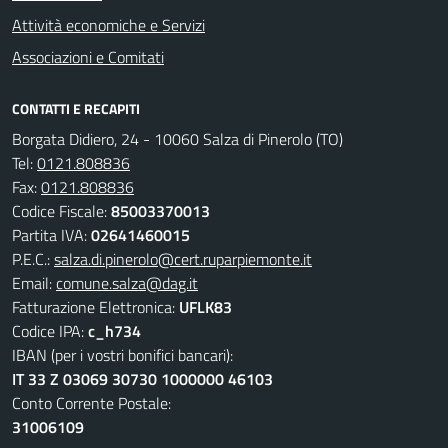
Attività economiche e Servizi
Associazioni e Comitati
CONTATTI E RECAPITI
Borgata Didiero, 24 - 10060 Salza di Pinerolo (TO)
Tel:
0121.808836
Fax:
0121.808836
Codice Fiscale:
85003370013
Partita IVA:
02641460015
P.E.C.:
salza.di.pinerolo@cert.ruparpiemonte.it
Email:
comune.salza@dag.it
Fatturazione Elettronica:
UFLK83
Codice IPA:
c_h734
IBAN (per i vostri bonifici bancari):
IT 33 Z 03069 30730 1000000 46103
Conto Corrente Postale:
31006109