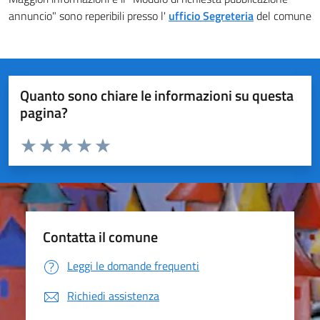
annuncio" sono reperibili presso l'
ufficio Segreteria
del comune
Quanto sono chiare le informazioni su questa
pagina?
Valuta da 1 a 5 stelle la pagina
Valuta 1 stelle su 5
Valuta 2 stelle su 5
Valuta 3 stelle su 5
Valuta 4 stelle su 5
Valuta 5 stelle su 5
Contatta il comune
Leggi le domande frequenti
Richiedi assistenza