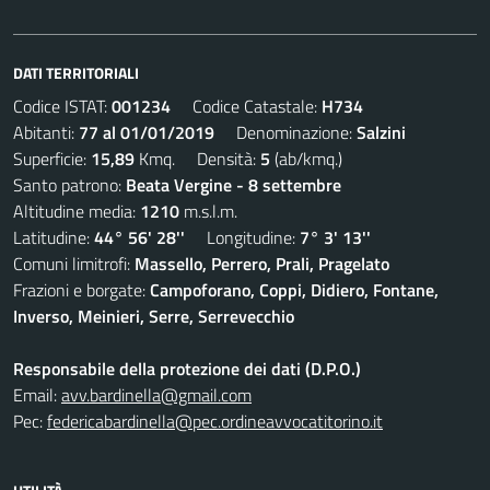
DATI TERRITORIALI
Codice ISTAT:
001234
Codice Catastale:
H734
Abitanti:
77 al 01/01/2019
Denominazione:
Salzini
Superficie:
15,89
Kmq. Densità:
5
(ab/kmq.)
Santo patrono:
Beata Vergine - 8 settembre
Altitudine media:
1210
m.s.l.m.
Latitudine:
44° 56' 28''
Longitudine:
7° 3' 13''
Comuni limitrofi:
Massello, Perrero, Prali, Pragelato
Frazioni e borgate:
Campoforano, Coppi, Didiero, Fontane,
Inverso, Meinieri, Serre, Serrevecchio
Responsabile della protezione dei dati (D.P.O.)
Email:
avv.bardinella@gmail.com
Pec:
federicabardinella@pec.ordineavvocatitorino.it