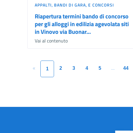
APPALTI, BANDI DI GARA, E CONCORSI
Riapertura termini bando di concorso
per gli alloggi in edilizia agevolata siti
in Vinovo via Buonar...
Vai al contenuto
«
2
3
4
5
...
44
1