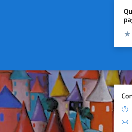
Qu
pa
Valut
Valu
Con