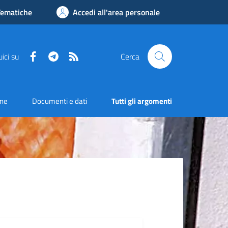
Tematiche
Accedi all'area personale
Facebook
Telegram
RSS
ici su
Cerca
one
Documenti e dati
Tutti gli argomenti