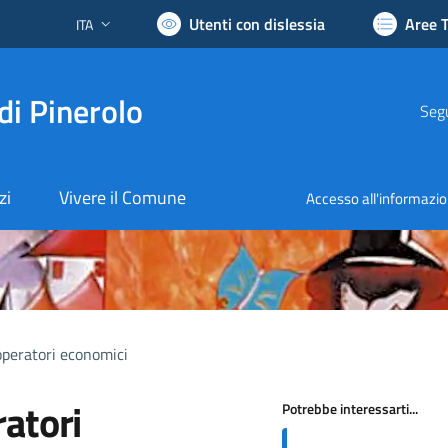
Utenti con dislessia
Aree 
ITA
Lingua attiva:
di Pinerolo
Segu
zi
Vivere il Comune
Accesso all'informazi
operatori economici
atori
Potrebbe interessarti...