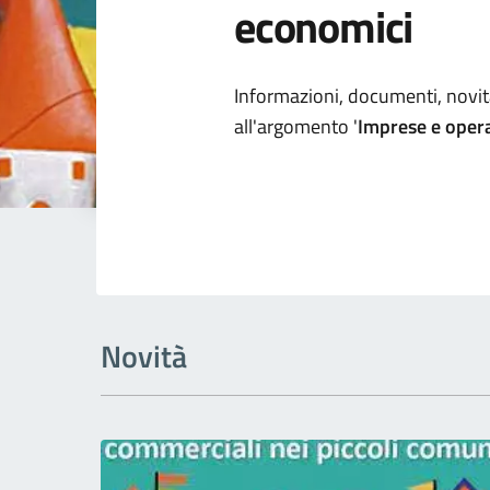
economici
Dettagli arg
Informazioni, documenti, novità
all'argomento '
Imprese e oper
Novità