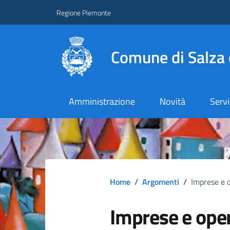
Regione Piemonte
Comune di Salza 
Amministrazione
Novità
Servi
Home
/
Argomenti
/
Imprese e 
Imprese e oper