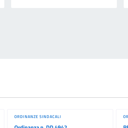
ORDINANZE SINDACALI
O
Ordinanza n. DD 4942
R