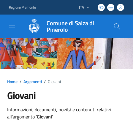
ITA
Regione Piemonte
Lingua attiva:
Comune di Salza di
Pinerolo
Home
/
Argomenti
/
Giovani
Giovani
Dettagli argomento
Informazioni, documenti, novità e contenuti relativi
all'argomento '
Giovani
'