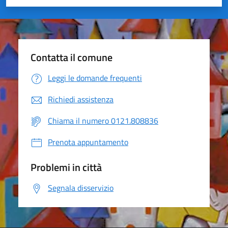
Valuta 1 stelle su 5
Valuta 2 stelle su 5
Valuta 3 stelle su 5
Valuta 4 stelle su 5
Valuta 5 stelle su 5
Contatta il comune
Leggi le domande frequenti
Richiedi assistenza
Chiama il numero 0121.808836
Prenota appuntamento
Problemi in città
Segnala disservizio