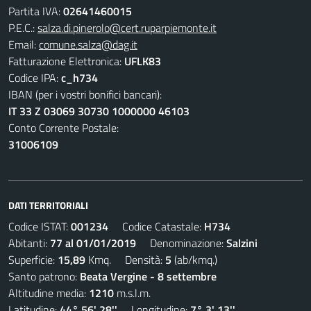
Partita IVA:
02641460015
P.E.C.:
salza.di.pinerolo@cert.ruparpiemonte.it
Email:
comune.salza@dag.it
Fatturazione Elettronica:
UFLK83
Codice IPA:
c_h734
IBAN (per i vostri bonifici bancari):
IT 33 Z 03069 30730 1000000 46103
Conto Corrente Postale:
31006109
DATI TERRITORIALI
Codice ISTAT:
001234
Codice Catastale:
H734
Abitanti:
77 al 01/01/2019
Denominazione:
Salzini
Superficie:
15,89
Kmq. Densità:
5
(ab/kmq.)
Santo patrono:
Beata Vergine - 8 settembre
Altitudine media:
1210
m.s.l.m.
Latitudine:
44° 56' 28''
Longitudine:
7° 3' 13''