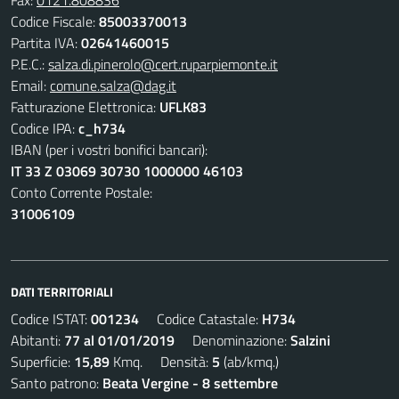
Codice Fiscale:
85003370013
Partita IVA:
02641460015
P.E.C.:
salza.di.pinerolo@cert.ruparpiemonte.it
Email:
comune.salza@dag.it
Fatturazione Elettronica:
UFLK83
Codice IPA:
c_h734
IBAN (per i vostri bonifici bancari):
IT 33 Z 03069 30730 1000000 46103
Conto Corrente Postale:
31006109
DATI TERRITORIALI
Codice ISTAT:
001234
Codice Catastale:
H734
Abitanti:
77 al 01/01/2019
Denominazione:
Salzini
Superficie:
15,89
Kmq. Densità:
5
(ab/kmq.)
Santo patrono:
Beata Vergine - 8 settembre