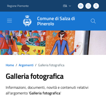
ITA
Regione Piemonte
Lingua attiva:
Comune di Salza di
Pinerolo
Home
/
Argomenti
/
Galleria fotografica
Galleria fotografica
Dettagli argomento
Informazioni, documenti, novità e contenuti relativi
all'argomento '
Galleria fotografica
'