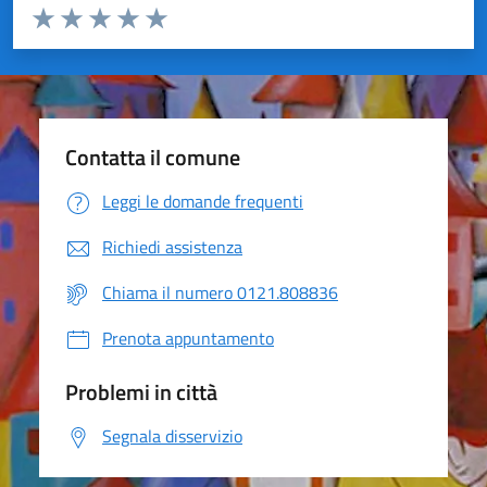
Valuta da 1 a 5 stelle la pagina
Valuta 1 stelle su 5
Valuta 2 stelle su 5
Valuta 3 stelle su 5
Valuta 4 stelle su 5
Valuta 5 stelle su 5
Contatta il comune
Leggi le domande frequenti
Richiedi assistenza
Chiama il numero 0121.808836
Prenota appuntamento
Problemi in città
Segnala disservizio