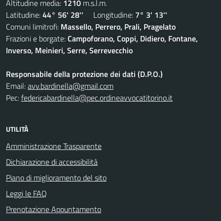
Altitudine media:
1210
m.s.l.m.
Latitudine:
44° 56' 28''
Longitudine:
7° 3' 13''
Comuni limitrofi:
Massello, Perrero, Prali, Pragelato
Frazioni e borgate:
Campoforano, Coppi, Didiero, Fontane,
Inverso, Meinieri, Serre, Serrevecchio
Responsabile della protezione dei dati (D.P.O.)
Email:
avv.bardinella@gmail.com
Pec:
federicabardinella@pec.ordineavvocatitorino.it
UTILITÀ
Amministrazione Trasparente
Dichiarazione di accessibilità
Piano di miglioramento del sito
Leggi le FAQ
Prenotazione Appuntamento